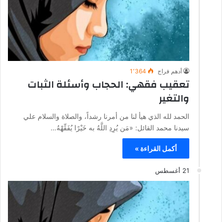
أدهم فراج
1٬364
تعقيب فقهي: الحجاب وأسئلة الثبات
والتغير
الحمد لله الذي هيأ لنا من أمرنا رشداً، والصلاة والسلام علي
سيدنا محمد القائل: «مَن يُرِدِ اللَّهُ به خَيْرًا يُفَقِّهْهُ…
أكمل القراءة »
21 أغسطس