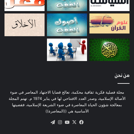
من نحن
مجلة فصلية فكرية ثقافية محكمة، تعالج قضايا الاجتهاد المعاصر في ضوء
الأصالة الإسلامية، وصدر العدد الافتتاحي لها في يناير 1974 م. تهتم المجلة
بمعالجة شؤون الحياة المعاصرة في ضوء الشريعة الإسلامية، فقضيتها
الأساسية هي ((المعاصرة))
‫X
فيسبوك
‫YouTube
انستقرام
تيلقرام