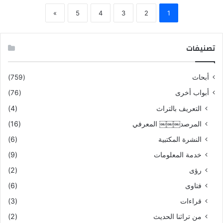
»
5
4
3
2
1
تصنيفات
أبحاث
(759)
أبواب أخرى
(76)
التعريف بالتراث
(4)
المرصد￼￼￼ المعرفي
(16)
النشرة المكتبية
(6)
خدمة المعلومات
(9)
رؤى
(2)
فتاوى
(6)
قراءات
(3)
من تراثنا الحديث
(2)