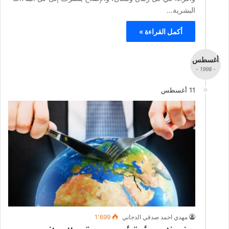
البشرية…
أكمل القراءة »
أغسطس
- 1998 -
11 أغسطس
مهدي احمد صدقي الدجاني
1٬699