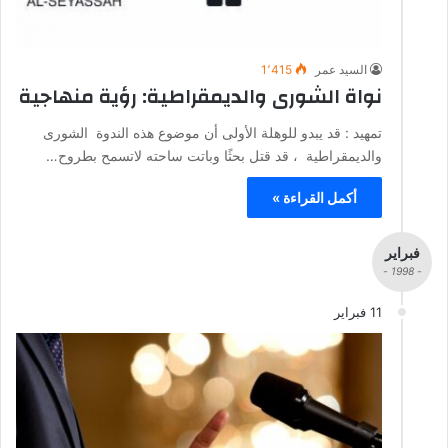
السيد عمر
1٬415
نواة الشورى والديمقراطية: رؤية منهاجية
تمهيد : قد يبدو للوهلة الأولى أن موضوع هذه الندوة الشورى
والديمقراطية ، قد قتل بحثًا وباتت ساحته لاتسمح بطروح…
أكمل القراءة »
فبراير
- 1998 -
11 فبراير