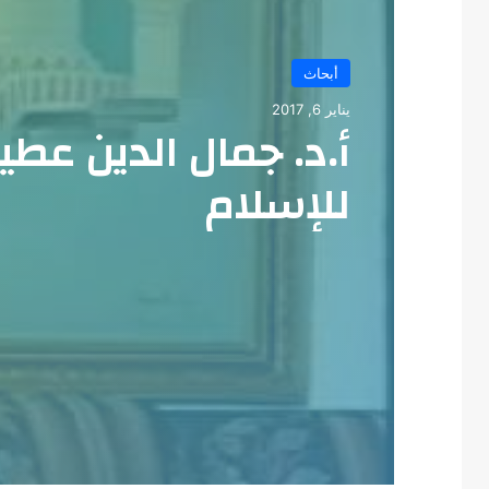
أبحاث
يناير 6, 2017
أ.د. جمال الدين عط
للإسلام