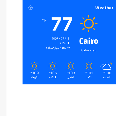
Weather
77
℉
Cairo
100º - 77º
73%
5.86 ميل/ساعة
سماء صافية
109
106
103
101
100
℉
℉
℉
℉
℉
السبت
الأحد
الأثنين
الثلاثاء
الأربعاء