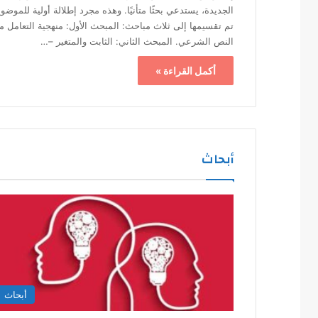
الجديدة، يستدعي بحثًا متأنيًا. وهذه مجرد إطلالة أولية للموضو
تم تقسيمها إلى ثلاث مباحث: المبحث الأول: منهجية التعامل م
النص الشرعي. المبحث الثاني: الثابت والمتغير –…
أكمل القراءة »
أبحاث
أبحاث