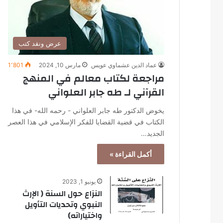
عرض ونقد كتب
عماد الدين عشماوي عويس
مارس 10, 2024
1٬801
مراجعة لكتاب معالم في المنهج
القرآني لـ طه جابر العلواني
يخوض الدكتور طه جابر العلواني - رحمه الله- في هذا
الكتاب في قضية القضايا للفكر الإسلامي في هذا العصر
الجديد…
أكمل القراءة »
يونيو 1, 2023
النزاع حول السنة ( الإرث
النبوي وتحديات التأويل
واختياراته)