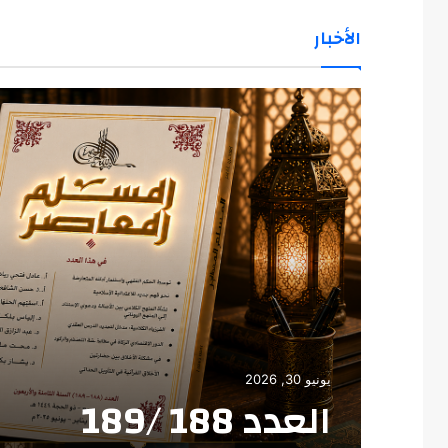
الأخبار
يونيو 30, 2026
العدد 188 /189