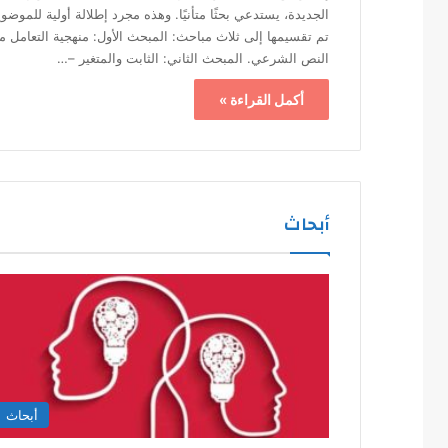
الجديدة، يستدعي بحثًا متأنيًا. وهذه مجرد إطلالة أولية للموضو
تم تقسيمها إلى ثلاث مباحث: المبحث الأول: منهجية التعامل م
النص الشرعي. المبحث الثاني: الثابت والمتغير –…
أكمل القراءة »
أبحاث
أبحاث