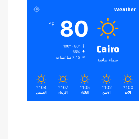
Weather
80
℉
Cairo
100º - 80º
65%
7.45 ميل/ساعة
سماء صافية
104
107
105
102
100
℉
℉
℉
℉
℉
الأحد
الأثنين
الثلاثاء
الأربعاء
الخميس