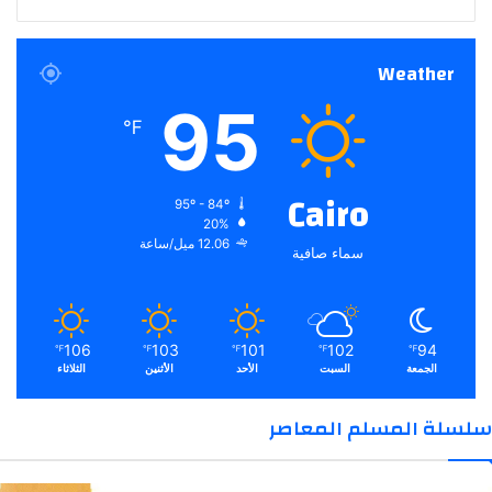
Weather
95
℉
Cairo
95º - 84º
20%
12.06 ميل/ساعة
سماء صافية
106
103
101
102
94
℉
℉
℉
℉
℉
الجمعة
السبت
الأحد
الأثنين
الثلاثاء
سلسلة المسلم المعاصر