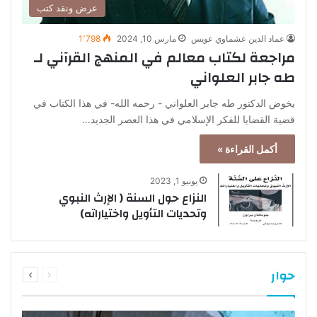
عرض ونقد كتب
عماد الدين عشماوي عويس
مارس 10, 2024
1٬798
مراجعة لكتاب معالم في المنهج القرآني لـ
طه جابر العلواني
يخوض الدكتور طه جابر العلواني - رحمه الله- في هذا الكتاب في
قضية القضايا للفكر الإسلامي في هذا العصر الجديد…
أكمل القراءة »
يونيو 1, 2023
النزاع حول السنة ( الإرث النبوي
وتحديات التأويل واختياراته)
السابقة
التالية
حوار
الصفحة
الصفحة