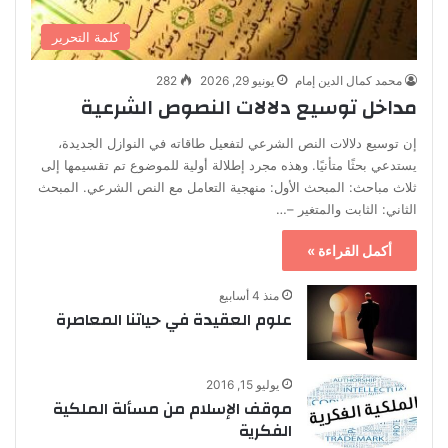
كلمة التحرير
محمد كمال الدين إمام
يونيو 29, 2026
282
مداخل توسيع دلالات النصوص الشرعية
إن توسيع دلالات النص الشرعي لتفعيل طاقاته في النوازل الجديدة،
يستدعي بحثًا متأنيًا. وهذه مجرد إطلالة أولية للموضوع تم تقسيمها إلى
ثلاث مباحث: المبحث الأول: منهجية التعامل مع النص الشرعي. المبحث
الثاني: الثابت والمتغير –…
أكمل القراءة »
منذ 4 أسابيع
علوم العقيدة في حياتنا المعاصرة
يوليو 15, 2016
موقف الإسلام من مسألة الملكية
الفكرية