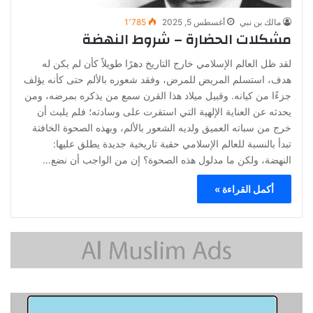
مالك بن نبي
أغسطس 5, 2025
1٬785
مشكلات الحضارة – شروط النهضة
لقد ظل العالم الإسلامي خارج التاريخ دهرًا طويلاً كأن لم يكن له
هدف، استسلم المريض للمرض، وفقد شعوره بالألم حتى كأنه يؤلف
جزءًا من كيانه. وقبيل ميلاد هذا القرن سمع من يذكره بمرضه، ومن
يحدثه عن العناية الإلهية التي استقرت على وسادته؛ فلم يلبث أن
خرج من سباته العميق ولديه الشعور بالألم، وبهذه الصحوة الخافتة
تبدأ بالنسبة للعالم الإسلامي حقبة تاريخية جديدة يطلق عليها:
النهضة، ولكن ما مدلول هذه الصحوة؟ إن من الواجب أن نضع…
أكمل القراءة »