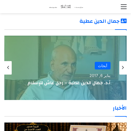
القائمة
جمال الدين عطية
أبحاث
يناير 6, 2017
أ.د. جمال الدين عطية – رجل عاش للإسلام
الأخبار