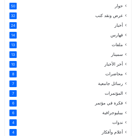
حوار
50
عرض ونقد كتب
32
أخبار
24
فهارس
14
ملفات
13
سمينار
13
أخر الأخبار
10
محاضرات
8
رسائل جامعية
7
المؤتمرات
7
فكرة في مؤتمر
6
بيبليوجرافية
6
ندوات
4
أعلام وأفكار
4