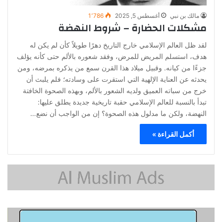
مالك بن نبي
أغسطس 5, 2025
1٬786
مشكلات الحضارة – شروط النهضة
لقد ظل العالم الإسلامي خارج التاريخ دهرًا طويلاً كأن لم يكن له
هدف، استسلم المريض للمرض، وفقد شعوره بالألم حتى كأنه يؤلف
جزءًا من كيانه. وقبيل ميلاد هذا القرن سمع من يذكره بمرضه، ومن
يحدثه عن العناية الإلهية التي استقرت على وسادته؛ فلم يلبث أن
خرج من سباته العميق ولديه الشعور بالألم، وبهذه الصحوة الخافتة
تبدأ بالنسبة للعالم الإسلامي حقبة تاريخية جديدة يطلق عليها:
النهضة، ولكن ما مدلول هذه الصحوة؟ إن من الواجب أن نضع…
أكمل القراءة »