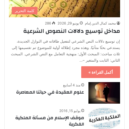
كلمة التحرير
محمد كمال الدين إمام
يونيو 29, 2026
286
مداخل توسيع دلالات النصوص الشرعية
إن توسيع دلالات النص الشرعي لتفعيل طاقاته في النوازل الجديدة،
يستدعي بحثًا متأنيًا. وهذه مجرد إطلالة أولية للموضوع تم تقسيمها إلى
ثلاث مباحث: المبحث الأول: منهجية التعامل مع النص الشرعي. المبحث
الثاني: الثابت والمتغير –…
أكمل القراءة »
منذ 4 أسابيع
علوم العقيدة في حياتنا المعاصرة
يوليو 15, 2016
موقف الإسلام من مسألة الملكية
الفكرية