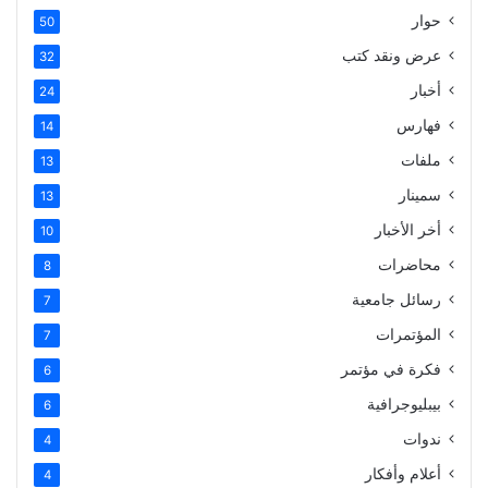
حوار
50
عرض ونقد كتب
32
أخبار
24
فهارس
14
ملفات
13
سمينار
13
أخر الأخبار
10
محاضرات
8
رسائل جامعية
7
المؤتمرات
7
فكرة في مؤتمر
6
بيبليوجرافية
6
ندوات
4
أعلام وأفكار
4