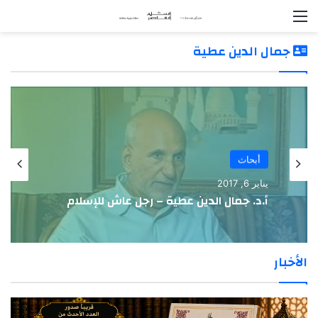
القائمة
جمال الدين عطية
أبحاث
يناير 6, 2017
أ.د. جمال الدين عطية – رجل عاش للإسلام
الأخبار