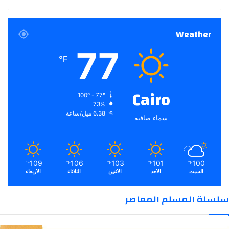
Weather
77
℉
Cairo
100º - 77º
73%
6.38 ميل/ساعة
سماء صافية
109
106
103
101
100
℉
℉
℉
℉
℉
السبت
الأحد
الأثنين
الثلاثاء
الأربعاء
سلسلة المسلم المعاصر