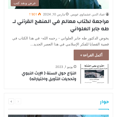
عرض ونقد كتب
عماد الدين عشماوي عويس
مارس 10, 2024
1٬801
مراجعة لكتاب معالم في المنهج القرآني لـ
طه جابر العلواني
يخوض الدكتور طه جابر العلواني - رحمه الله- في هذا الكتاب في
قضية القضايا للفكر الإسلامي في هذا العصر الجديد…
أكمل القراءة »
يونيو 1, 2023
النزاع حول السنة ( الإرث النبوي
وتحديات التأويل واختياراته)
السابقة
التالية
حوار
الصفحة
الصفحة