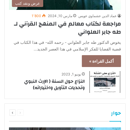
عرض ونقد كتب
عماد الدين عشماوي عويس
مارس 10, 2024
1٬800
مراجعة لكتاب معالم في المنهج القرآني لـ
طه جابر العلواني
يخوض الدكتور طه جابر العلواني - رحمه الله- في هذا الكتاب في
قضية القضايا للفكر الإسلامي في هذا العصر الجديد…
أكمل القراءة »
يونيو 1, 2023
النزاع حول السنة ( الإرث النبوي
وتحديات التأويل واختياراته)
السابقة
التالية
حوار
الصفحة
الصفحة