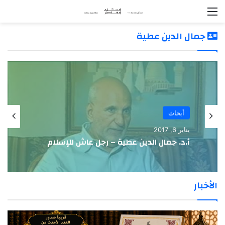
القائمة
جمال الدين عطية
أبحاث
يناير 6, 2017
أ.د. جمال الدين عطية – رجل عاش للإسلام
الأخبار