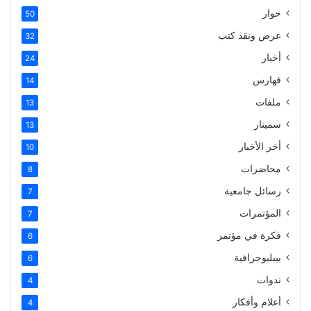
حوار
50
عرض ونقد كتب
32
أخبار
24
فهارس
14
ملفات
13
سمينار
13
أخر الأخبار
10
محاضرات
8
رسائل جامعية
7
المؤتمرات
7
فكرة في مؤتمر
6
بيبليوجرافية
6
ندوات
4
أعلام وأفكار
4