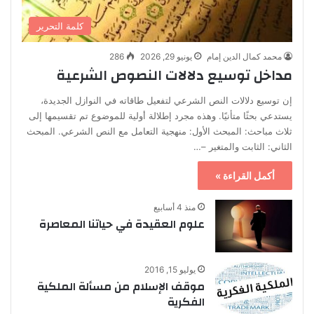
كلمة التحرير
محمد كمال الدين إمام
يونيو 29, 2026
286
مداخل توسيع دلالات النصوص الشرعية
إن توسيع دلالات النص الشرعي لتفعيل طاقاته في النوازل الجديدة،
يستدعي بحثًا متأنيًا. وهذه مجرد إطلالة أولية للموضوع تم تقسيمها إلى
ثلاث مباحث: المبحث الأول: منهجية التعامل مع النص الشرعي. المبحث
الثاني: الثابت والمتغير –…
أكمل القراءة »
منذ 4 أسابيع
علوم العقيدة في حياتنا المعاصرة
يوليو 15, 2016
موقف الإسلام من مسألة الملكية
الفكرية