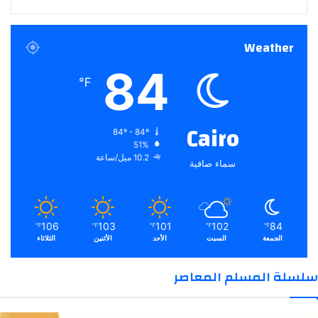
Weather
84
℉
Cairo
84º - 84º
51%
10.2 ميل/ساعة
سماء صافية
106
103
101
102
84
℉
℉
℉
℉
℉
الجمعة
السبت
الأحد
الأثنين
الثلاثاء
سلسلة المسلم المعاصر