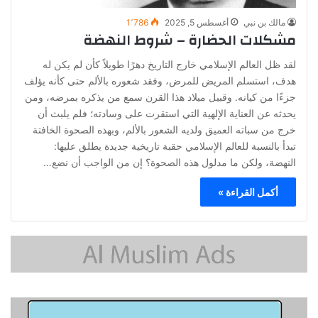
مالك بن نبي
أغسطس 5, 2025
1٬786
مشكلات الحضارة – شروط النهضة
لقد ظل العالم الإسلامي خارج التاريخ دهرًا طويلاً كأن لم يكن له
هدف، استسلم المريض للمرض، وفقد شعوره بالألم حتى كأنه يؤلف
جزءًا من كيانه. وقبيل ميلاد هذا القرن سمع من يذكره بمرضه، ومن
يحدثه عن العناية الإلهية التي استقرت على وسادته؛ فلم يلبث أن
خرج من سباته العميق ولديه الشعور بالألم، وبهذه الصحوة الخافتة
تبدأ بالنسبة للعالم الإسلامي حقبة تاريخية جديدة يطلق عليها:
النهضة، ولكن ما مدلول هذه الصحوة؟ إن من الواجب أن نضع…
أكمل القراءة »