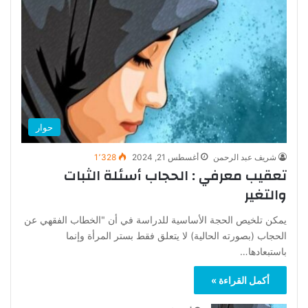
حوار
شريف عبد الرحمن
أغسطس 21, 2024
1٬328
تعقيب معرفي : الحجاب أسئلة الثبات
والتغير
يمكن تلخيص الحجة الأساسية للدراسة في أن "الخطاب الفقهي عن
الحجاب (بصورته الحالية) لا يتعلق فقط بستر المرأة وإنما
باستبعادها…
أكمل القراءة »