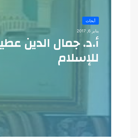
أبحاث
يناير 6, 2017
أ.د. جمال الدين عط
للإسلام