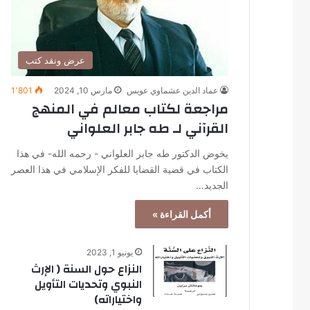
عرض ونقد كتب
عماد الدين عشماوي عويس
مارس 10, 2024
1٬801
مراجعة لكتاب معالم في المنهج
القرآني لـ طه جابر العلواني
يخوض الدكتور طه جابر العلواني - رحمه الله- في هذا
الكتاب في قضية القضايا للفكر الإسلامي في هذا العصر
الجديد…
أكمل القراءة »
يونيو 1, 2023
النزاع حول السنة ( الإرث
النبوي وتحديات التأويل
واختياراته)