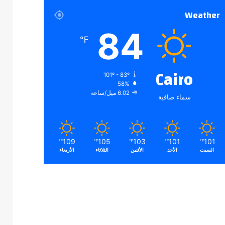
Weather
84
℉
Cairo
101º - 83º
58%
6.02 ميل/ساعة
سماء صافية
109
105
103
101
101
℉
℉
℉
℉
℉
السبت
الأحد
الأثنين
الثلاثاء
الأربعاء