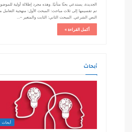
الجديدة، يستدعي بحثًا متأنيًا. وهذه مجرد إطلالة أولية للموضو
تم تقسيمها إلى ثلاث مباحث: المبحث الأول: منهجية التعامل م
النص الشرعي. المبحث الثاني: الثابت والمتغير –…
أكمل القراءة »
أبحاث
أبحاث