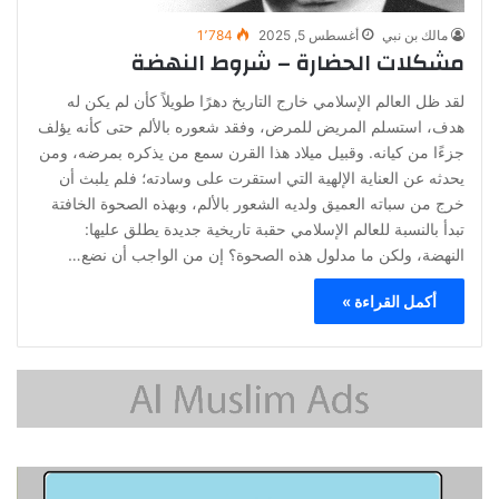
مالك بن نبي
أغسطس 5, 2025
1٬784
مشكلات الحضارة – شروط النهضة
لقد ظل العالم الإسلامي خارج التاريخ دهرًا طويلاً كأن لم يكن له
هدف، استسلم المريض للمرض، وفقد شعوره بالألم حتى كأنه يؤلف
جزءًا من كيانه. وقبيل ميلاد هذا القرن سمع من يذكره بمرضه، ومن
يحدثه عن العناية الإلهية التي استقرت على وسادته؛ فلم يلبث أن
خرج من سباته العميق ولديه الشعور بالألم، وبهذه الصحوة الخافتة
تبدأ بالنسبة للعالم الإسلامي حقبة تاريخية جديدة يطلق عليها:
النهضة، ولكن ما مدلول هذه الصحوة؟ إن من الواجب أن نضع…
أكمل القراءة »