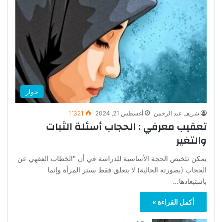
حوار
شريف عبد الرحمن
أغسطس 21, 2024
1٬321
تعقيب معرفي : الحجاب أسئلة الثبات
والتغير
يمكن تلخيص الحجة الأساسية للدراسة في أن "الخطاب الفقهي عن
الحجاب (بصورته الحالية) لا يتعلق فقط بستر المرأة وإنما
باستبعادها…
أكمل القراءة »