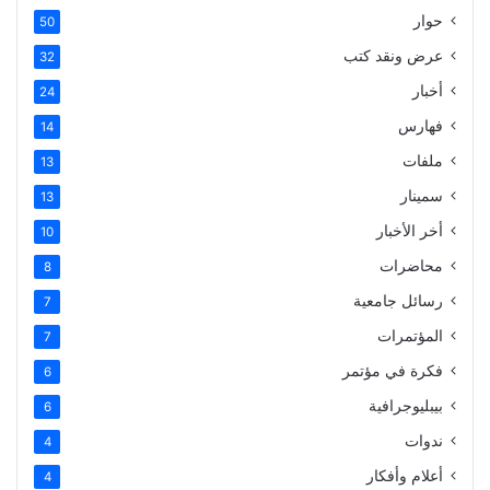
حوار
50
عرض ونقد كتب
32
أخبار
24
فهارس
14
ملفات
13
سمينار
13
أخر الأخبار
10
محاضرات
8
رسائل جامعية
7
المؤتمرات
7
فكرة في مؤتمر
6
بيبليوجرافية
6
ندوات
4
أعلام وأفكار
4