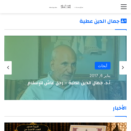
القائمة
جمال الدين عطية
أبحاث
يناير 6, 2017
أ.د. جمال الدين عطية – رجل عاش للإسلام
الأخبار