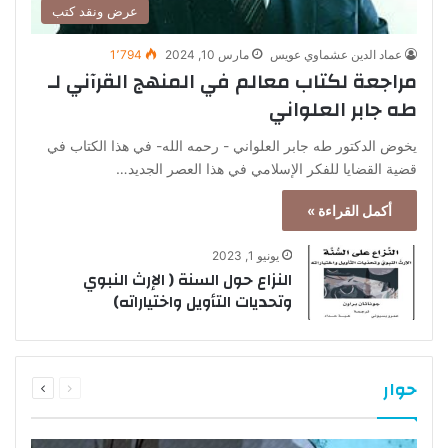
عرض ونقد كتب
عماد الدين عشماوي عويس
مارس 10, 2024
1٬794
مراجعة لكتاب معالم في المنهج القرآني لـ
طه جابر العلواني
يخوض الدكتور طه جابر العلواني - رحمه الله- في هذا الكتاب في
قضية القضايا للفكر الإسلامي في هذا العصر الجديد…
أكمل القراءة »
يونيو 1, 2023
النزاع حول السنة ( الإرث النبوي
وتحديات التأويل واختياراته)
السابقة
التالية
حوار
الصفحة
الصفحة