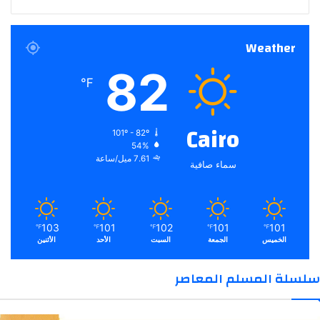
Weather
82
℉
Cairo
101º - 82º
54%
7.61 ميل/ساعة
سماء صافية
103
101
102
101
101
℉
℉
℉
℉
℉
الخميس
الجمعة
السبت
الأحد
الأثنين
سلسلة المسلم المعاصر