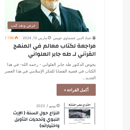
عرض ونقد كتب
عماد الدين عشماوي عويس
مارس 10, 2024
1٬796
مراجعة لكتاب معالم في المنهج
القرآني لـ طه جابر العلواني
يخوض الدكتور طه جابر العلواني - رحمه الله- في هذا
الكتاب في قضية القضايا للفكر الإسلامي في هذا العصر
الجديد…
أكمل القراءة »
يونيو 1, 2023
النزاع حول السنة ( الإرث
النبوي وتحديات التأويل
واختياراته)