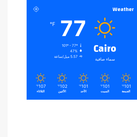
Weather
77
℉
Cairo
101º - 77º
47%
5.57 ميل/ساعة
سماء صافية
107
102
101
101
101
℉
℉
℉
℉
℉
الجمعة
السبت
الأحد
الأثنين
الثلاثاء