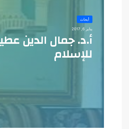
أبحاث
يناير 6, 2017
أ.د. جمال الدين عط
للإسلام