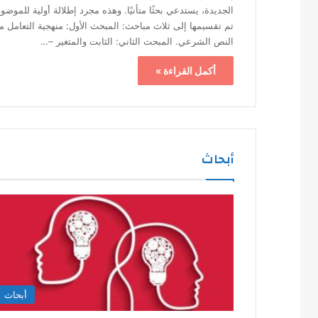
الجديدة، يستدعي بحثًا متأنيًا. وهذه مجرد إطلالة أولية للموضو
تم تقسيمها إلى ثلاث مباحث: المبحث الأول: منهجية التعامل م
النص الشرعي. المبحث الثاني: الثابت والمتغير –…
أكمل القراءة »
أبحاث
أبحاث