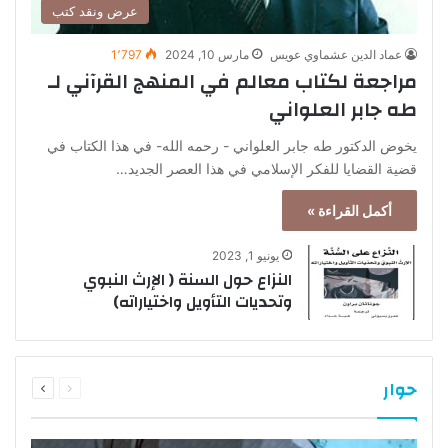
عرض ونقد كتب
عماد الدين عشماوي عويس
مارس 10, 2024
1٬797
مراجعة لكتاب معالم في المنهج القرآني لـ
طه جابر العلواني
يخوض الدكتور طه جابر العلواني - رحمه الله- في هذا الكتاب في
قضية القضايا للفكر الإسلامي في هذا العصر الجديد…
أكمل القراءة »
يونيو 1, 2023
النزاع حول السنة ( الإرث النبوي
وتحديات التأويل واختياراته)
السابقة
التالية
حوار
الصفحة
الصفحة