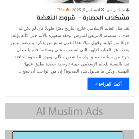
مالك بن نبي
أغسطس 5, 2025
1٬784
مشكلات الحضارة – شروط النهضة
لقد ظل العالم الإسلامي خارج التاريخ دهرًا طويلاً كأن لم يكن له
هدف، استسلم المريض للمرض، وفقد شعوره بالألم حتى كأنه يؤلف
جزءًا من كيانه. وقبيل ميلاد هذا القرن سمع من يذكره بمرضه، ومن
يحدثه عن العناية الإلهية التي استقرت على وسادته؛ فلم يلبث أن
خرج من سباته العميق ولديه الشعور بالألم، وبهذه الصحوة الخافتة
تبدأ بالنسبة للعالم الإسلامي حقبة تاريخية جديدة يطلق عليها:
النهضة، ولكن ما مدلول هذه الصحوة؟ إن من الواجب أن نضع…
أكمل القراءة »