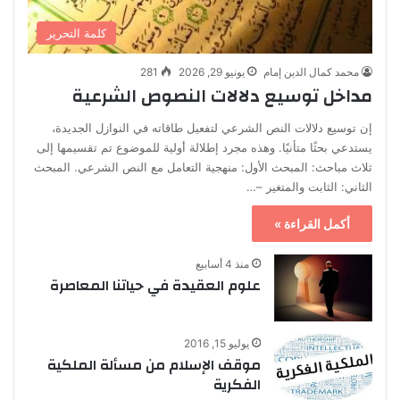
كلمة التحرير
محمد كمال الدين إمام
يونيو 29, 2026
281
مداخل توسيع دلالات النصوص الشرعية
إن توسيع دلالات النص الشرعي لتفعيل طاقاته في النوازل الجديدة،
يستدعي بحثًا متأنيًا. وهذه مجرد إطلالة أولية للموضوع تم تقسيمها إلى
ثلاث مباحث: المبحث الأول: منهجية التعامل مع النص الشرعي. المبحث
الثاني: الثابت والمتغير –…
أكمل القراءة »
منذ 4 أسابيع
علوم العقيدة في حياتنا المعاصرة
يوليو 15, 2016
موقف الإسلام من مسألة الملكية
الفكرية