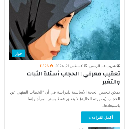
حوار
شريف عبد الرحمن
أغسطس 21, 2024
1٬326
تعقيب معرفي : الحجاب أسئلة الثبات
والتغير
يمكن تلخيص الحجة الأساسية للدراسة في أن "الخطاب الفقهي عن
الحجاب (بصورته الحالية) لا يتعلق فقط بستر المرأة وإنما
باستبعادها…
أكمل القراءة »