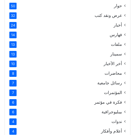
حوار
50
عرض ونقد كتب
32
أخبار
24
فهارس
14
ملفات
13
سمينار
13
أخر الأخبار
10
محاضرات
8
رسائل جامعية
7
المؤتمرات
7
فكرة في مؤتمر
6
بيبليوجرافية
6
ندوات
4
أعلام وأفكار
4