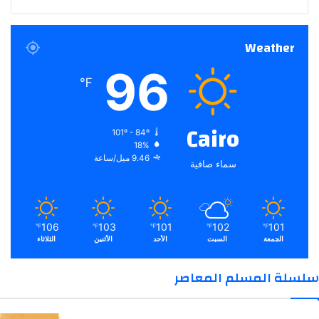
Weather
96
℉
Cairo
101º - 84º
18%
9.46 ميل/ساعة
سماء صافية
106
103
101
102
101
℉
℉
℉
℉
℉
الجمعة
السبت
الأحد
الأثنين
الثلاثاء
سلسلة المسلم المعاصر