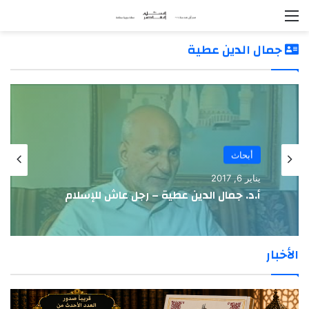
القائمة
جمال الدين عطية
أبحاث
يناير 6, 2017
أ.د. جمال الدين عطية – رجل عاش للإسلام
الأخبار