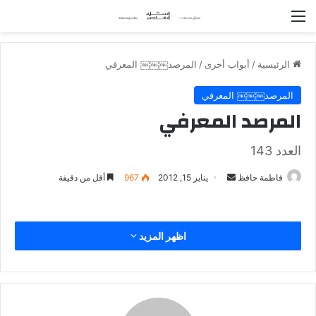
القائمة
الرئيسية
/
أبواب أخرى
/
المرصد￼￼￼ المعرفي
المرصد￼￼￼ المعرفي
المرصد المعرفي
العدد 143
فاطمة حافظ
أ
يناير 15, 2012
967
أقل من دقيقة
ر
س
ل
اظهر المزيد
ب
ر
ي
د
ا