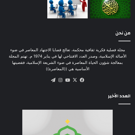
العالم من منظور غربي : (دار الهلال، كتاب الهلال،
القاهرة 2001).
فلسطينيةً كانت ولم تَزَلِ : الموضوعات الكامنة
من نحن
المتواترة في شعر المقاومة الفلسطيني (نشر
خاص، القاهرة 2001).
مجلة فصلية فكرية ثقافية محكمة، تعالج قضايا الاجتهاد المعاصر في ضوء
العلمانية الجزئية والعلمانية الشاملة : (جزءان، دار
الأصالة الإسلامية، وصدر العدد الافتتاحي لها في يناير 1974 م. تهتم المجلة
بمعالجة شؤون الحياة المعاصرة في ضوء الشريعة الإسلامية، فقضيتها
الشروق، القاهرة 2002).
الأساسية هي ((المعاصرة))
اللغة والمجاز : بين التوحيد ووحدة الوجود (دار
‫X
فيسبوك
‫YouTube
انستقرام
تيلقرام
الشروق، القاهرة 2002).
العدد الأخير
الإنسان والحضارة والنماذج المركبة : دراسات
نظرية وتطبيقية (دار الهلال، كتاب الهلال، القاهرة
2002).
الفلسفة المادية وتفكيك الإنسان : (دار الفكر،
دمشق 2002).