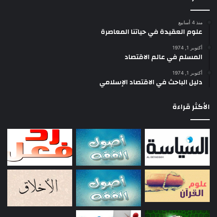
موسوعة اليهود واليهودية والصهيونية : (ثمانية
منذ 4 أسابيع
مجلدات، دار الشروق، القاهرة 1999)
علوم العقيدة في حياتنا المعاصرة
العلمانية تحت المجهر : بالاشتراك مع الدكتور عزيز
أكتوبر 1, 1974
المسلم في عالم الاقتصاد
العظمة (دار الفكر، دمشق 2000).
أكتوبر 1, 1974
الأكاذيب الصهيونية من بداية الاستيطان حتى
دليل الباحث في الاقتصاد الإسلامي
انتفاضة الأقصى : (دار المعارف، سلسلة اقرأ،
الأكثر قراءة
القاهرة 2001).
الصهيونية والعنف من بداية الاستيطان إلى
انتفاضة الأقصى : (دار الشروق، القاهرة 2001).
الجماعات الوظيفية اليهودية: نموذج تفسيري جديد
(دار الشروق، القاهرة 2001).
انهيار إسرائيل من الداخل : (دار المعارف، القاهرة
2002).