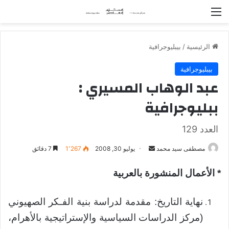
القائمة
الرئيسية
/
بيبليوجرافية
بيبليوجرافية
عبد الوهاب المسيري :
ببليوجرافية
العدد 129
مصطفى سيد محمد
أ
يوليو 30, 2008
1٬267
7 دقائق
ر
* الأعمال المنشورة بالعربية
س
ل
ب
نهاية التاريخ: مقدمة لدراسة بنية الفـكر الصهيوني
ر
(مركز الدراسات السياسية والإستراتيجية بالأهرام،
ي