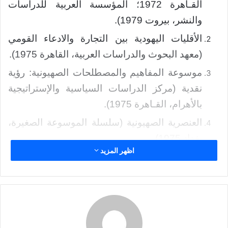
القـاهرة 1972؛ المؤسسة العربية للدراسات
د
ا
والنشر، بيروت 1979).
إ
الأقليات اليهودية بين التجارة والادعاء القومي
ل
(معهد البحوث والدراسات العربية، القاهرة 1975).
ك
ت
موسوعة المفاهيم والمصطلحات الصهيونية: رؤية
ر
نقدية (مركز الدراسات السياسية والإستراتيجية
و
بالأهرام، القـاهرة 1975).
ن
ي
العنصرية الصهيونية (سلسلة الموسوعة الصغيرة،
ا
بغداد 1975).
اظهر المزيد
اليهودية والصهيونية وإسرائيل : دراسة في انتشار
وانحسار الرؤية الصهيونية للواقع (المؤسسة
العربية للدراسات والنشر، بيروت 1975).
مختارات من الشعر الرومانتيكي الإنجليزي:
النصوص الأساسية وبعض الدراسات التاريخية