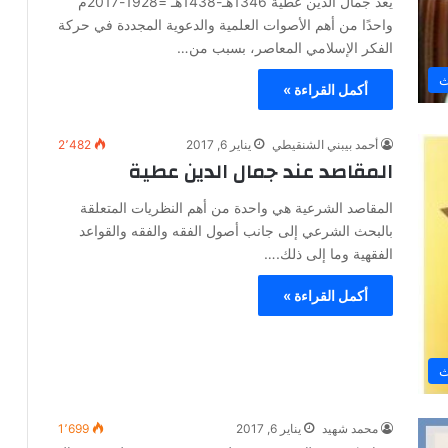
يعد جمال الدين عطية 1346هـ-1438هـ =1928-2017م
واحدًا من أهم الأصوات العلمية والدعوية المجددة في حركة
الفكر الإسلامي المعاصر، بسبب من…
ث
أكمل القراءة »
أحمد بيبني الشنقيطي
يناير 6, 2017
2٬482
المقاصد عند جمال الدين عطية
المقاصد الشرعية هي واحدة من أهم النظريات المتعلقة
بالبحث الشرعي إلى جانب أصول الفقه والفقه والقواعد
الفقهية وما إلى ذلك.…
أكمل القراءة »
ث
محمد شهيد
يناير 6, 2017
1٬699