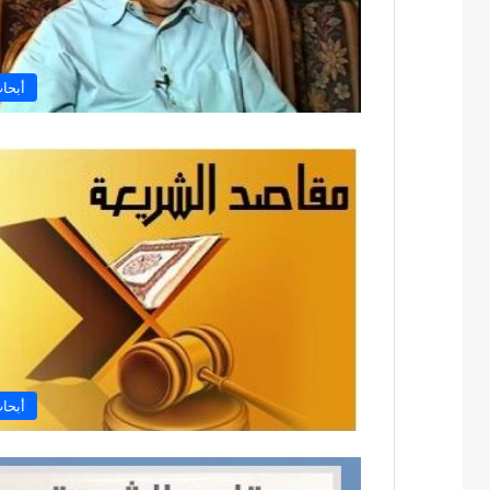
أبحا
أبحا