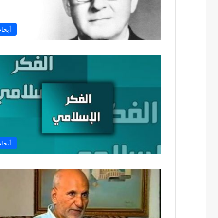
أبحا
أبحا