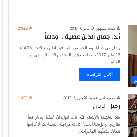
مهجة مشهور
يناير 6, 2017
2٬996
أ.د. جمال الدين عطية .. وداعاً
رحل عن دنيانا يوم الخميس الموافق 14 ربيع الآخر 1438هـ
12 يناير 2017م صاحب هذه المجلة والأب الروحي لها،
العالم…
أكمل القراءة »
ر
محيي الدين عطية
يناير 6, 2017
1٬422
رحيل الربان
قادَ السَّفِينَةَ بالأِشقةِ مُنْذُ غابَ الوَالِدانْ خُضْنا البِحارَ مَعاً،
بِقارِبِهِ، وَعَوَّضَنَا الَحنانْ كاَنتْ مرافِئُهُ المَساجِدَ، لا يُداِنيها
مَكانْ يَسْتَلْهمُ المِحْرابَ…