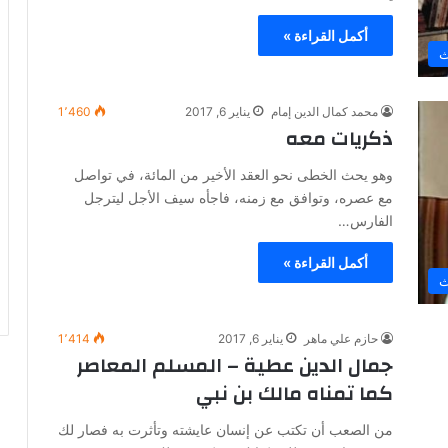
أكمل القراءة »
ث
محمد كمال الدين إمام
يناير 6, 2017
1٬460
ذكريات معه
وهو يحث الخطى نحو العقد الأخير من المائة، في تواصل
مع عصره، وتوافق مع زمنه، فاجأه سيف الأجل ليترجل
الفارس…
أكمل القراءة »
ث
حازم علي ماهر
يناير 6, 2017
1٬414
جمال الدين عطية – المسلم المعاصر
كما تمناه مالك بن نبي
من الصعب أن تكتب عن إنسان عايشته وتأثرت به فصار لك