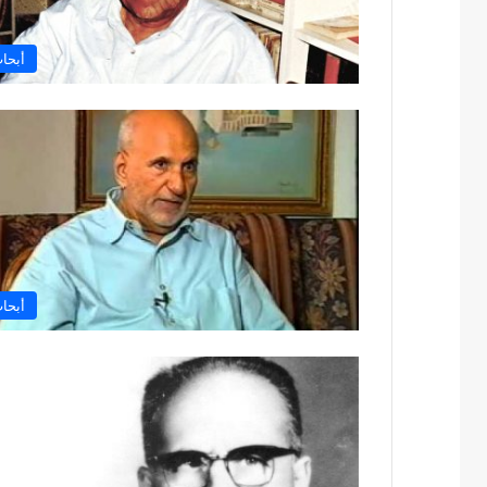
أبحا
أبحا