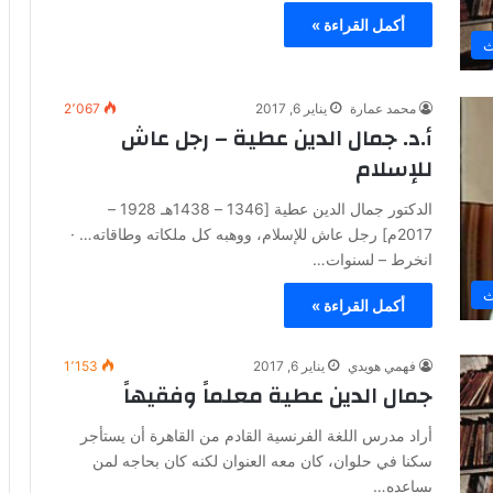
أكمل القراءة »
ث
محمد عمارة
يناير 6, 2017
2٬067
أ.د. جمال الدين عطية – رجل عاش
للإسلام
الدكتور جمال الدين عطية [1346 – 1438هـ 1928 –
2017م] رجل عاش للإسلام، ووهبه كل ملكاته وطاقاته… ·
انخرط – لسنوات…
ث
أكمل القراءة »
فهمي هويدي
يناير 6, 2017
1٬153
جمال الدين عطية معلماً وفقيهاً
أراد مدرس اللغة الفرنسية القادم من القاهرة أن يستأجر
سكنا في حلوان، كان معه العنوان لكنه كان بحاجه لمن
يساعده…