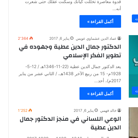
قدوة معاصرة تخللت كيانك وسكنت عقلك حتى شعرت
أنه…
ث
أكمل القراءة »
عماد الدين عشماوي عويس
يناير 6, 2017
2٬364
الدكتور جمال الدين عطية وجهوده في
تطوير الفكر الإسلامي
يعد الدكتور جمال الدين عطية (22-11-1346هـ / 12-5-
1928م- 15 من ربيع الآخر 1438هـ، / الثاني عشر من يناير
2017م)، أحد…
ث
أكمل القراءة »
خالد فهمي
يناير 6, 2017
1٬252
الوعي اللساني في منجز الدكتور جمال
الدين عطية