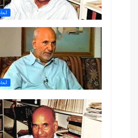
أبحا
أبحا