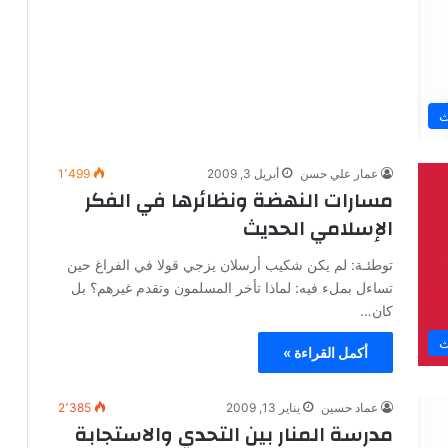
ث
عمار علي حسن
أبريل 3, 2009
1٬499
مسارات النهضة ونظائرها في الفكر
الإسلامي الحديث
توطئـة: لم يكن شكيب أرسلان يزجي قولا في الفراغ حين
تساءل بملء فيه: لماذا تأخر المسلمون وتقدم غيرهم؟ بل
كان…
ث
أكمل القراءة »
عماد حسين
يناير 13, 2009
2٬385
مدرسة المنار بين التحدي والاستجابة