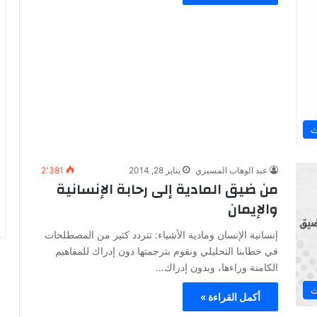
ث
عبد الوهاب المسيري
يناير 28, 2014
2٬381
من ضيق المادية إلى رحابة الإنسانية
والإيمان
إنسانية الإنسان ومادية الأشياء: تتردد كثير من المصطلحات
في خطابنا التحليلي ونقوم بترجمتها دون إدراك للمفاهيم
الكامنة وراءها، وبدون إدراك…
ث
أكمل القراءة »