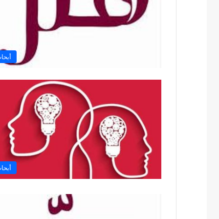
أبحا
أبحا