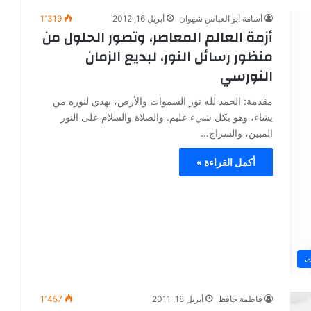
أسامة أبو العباس شهوان
أبريل 16, 2012
1٬319
أزمة العالم المعاصر، وتصور الحلول من
منظور رسائل النور، لبديع الزمان
النورسي
مقدمة: الحمد لله نور السموات والأرض، يهدي لنوره من
يشاء، وهو بكل شيء عليم. والصلاة والسلام على النور
المبين، والسراج…
أكمل القراءة »
ث
فاطمة حافظ
أبريل 18, 2011
1٬457