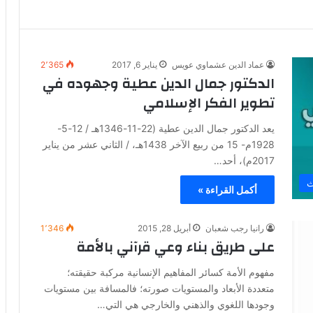
عماد الدين عشماوي عويس
يناير 6, 2017
2٬365
الدكتور جمال الدين عطية وجهوده في
تطوير الفكر الإسلامي
يعد الدكتور جمال الدين عطية (22-11-1346هـ / 12-5-
1928م- 15 من ربيع الآخر 1438هـ، / الثاني عشر من يناير
2017م)، أحد…
ث
أكمل القراءة »
رانيا رجب شعبان
أبريل 28, 2015
1٬346
على طريق بناء وعي قرآني بالأمة
مفهوم الأمة كسائر المفاهيم الإنسانية مركبة حقيقته؛
متعددة الأبعاد والمستويات صورته؛ فالمسافة بين مستويات
وجودها اللغوي والذهني والخارجي هي التي…