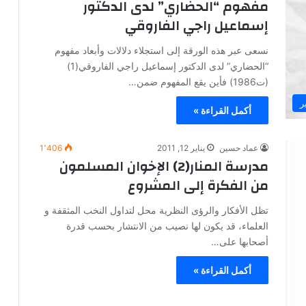
مفهوم “الحضاري” لدى الدكتور
إسماعيل راجي الفاروقي
نسعى عبر هذه الورقة إلى استجلاء دلالات وأبعاد مفهوم
“الحضاري” لدى الدكتور إسماعيل راجي الفاروقي(1)
(ت1986) فأين يقع المفهوم ضمن…
ر
أكمل القراءة »
عماد حسين
يناير 12, 2011
1٬406
مدرسة المنار(2) الإخوان المسلمون
من الفكرة إلى المشروع
تظل الأفكار والرؤى النظرية محل لتداول النخب المثقفة و
العلماء، قد يكون لها نصيب من الانتشار بحسب قدرة
أصحابها على…
أكمل القراءة »