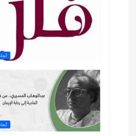
أبحا
أبحا