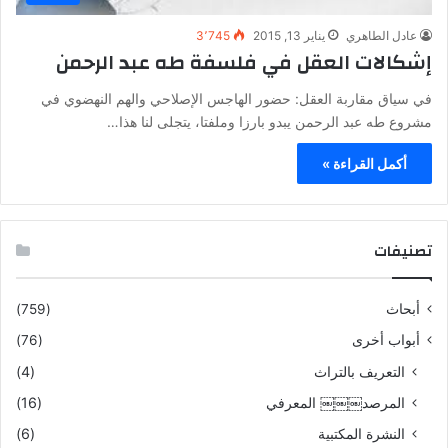
عادل الطاهري
يناير 13, 2015
3٬745
إشكالات العقل في فلسفة طه عبد الرحمن
في سياق مقاربة العقل: حضور الهاجس الإصلاحي والهم النهضوي في
مشروع طه عبد الرحمن يبدو بارزا وملفتا، يتجلى لنا هذا…
أكمل القراءة »
تصنيفات
أبحاث
(759)
أبواب أخرى
(76)
التعريف بالتراث
(4)
المرصد￼￼￼ المعرفي
(16)
النشرة المكتبية
(6)