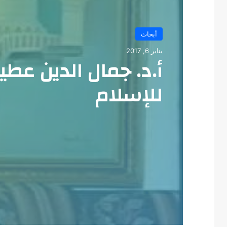
أبحاث
يناير 6, 2017
أ.د. جمال الدين عط
للإسلام