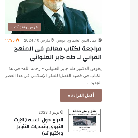
عرض ونقد كتب
عماد الدين عشماوي عويس
مارس 10, 2024
1٬795
مراجعة لكتاب معالم في المنهج
القرآني لـ طه جابر العلواني
يخوض الدكتور طه جابر العلواني - رحمه الله- في هذا
الكتاب في قضية القضايا للفكر الإسلامي في هذا العصر
الجديد…
أكمل القراءة »
يونيو 1, 2023
النزاع حول السنة ( الإرث
النبوي وتحديات التأويل
واختياراته)