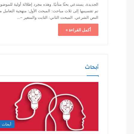
الجديدة، يستدعي بحثًا متأنيًا. وهذه مجرد إطلالة أولية للموضو
تم تقسيمها إلى ثلاث مباحث: المبحث الأول: منهجية التعامل م
النص الشرعي. المبحث الثاني: الثابت والمتغير –…
أكمل القراءة »
أبحاث
أبحاث