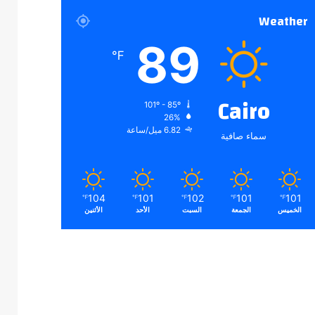
Weather
89
℉
Cairo
101º - 85º
26%
6.82 ميل/ساعة
سماء صافية
104
101
102
101
101
℉
℉
℉
℉
℉
الخميس
الجمعة
السبت
الأحد
الأثنين