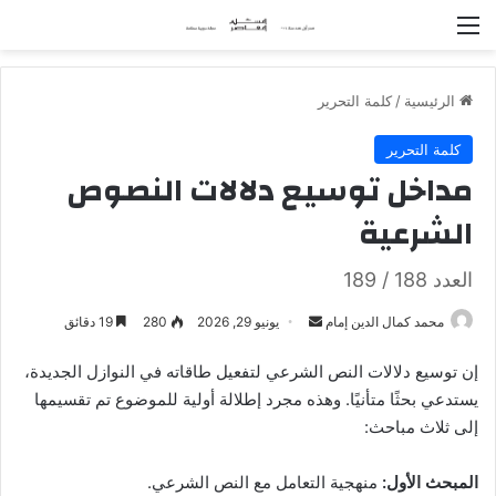
القائمة
الرئيسية
/
كلمة التحرير
كلمة التحرير
مداخل توسيع دلالات النصوص
الشرعية
العدد 188 / 189
محمد كمال الدين إمام
أ
يونيو 29, 2026
280
19 دقائق
ر
إن توسيع دلالات النص الشرعي لتفعيل طاقاته في النوازل الجديدة،
س
يستدعي بحثًا متأنيًا. وهذه مجرد إطلالة أولية للموضوع تم تقسيمها
ل
إلى ثلاث مباحث:
ب
ر
المبحث الأول:
منهجية التعامل مع النص الشرعي.
ي