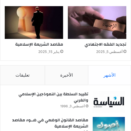
لمنهج الاجتهاد، حيث إنها توجه فكر الفقيه نحو الواقع، ونحو الاجتماع
ة
الإنساني، حيث يبنى فقهه للشريعة على ذلك، ومن ثم يبني استنباطه
لأحكامها كذلك.
إن هذه الثغرات في المنهج أدت إلى تكوين الفكر الفقهى بمعزل عن
مشاكل المجتمع وقضاياه. وقد عانينا من فقدانها فى تربيتنا الفقهية،
تجديد الفقه الاجتهادي
مقاصد الشريعة الإسلامية
وعانى منها الفقه الإسلامي الحديث من حيث إن هذا الفقة بُني على
أغسطس 5, 2025
يناير 15, 2025
التجريد النظري وافتقد رؤية الواقع الموضوعي، وهو الواقع الراسخ
المتفاعل أو الثابت، أعني الطبيعة في ثوابتها ومتغيراتها، والاجتماع
الإنساني في ثوابته ومتغيراته التي هي موضوع دائم للمعرفة النامية
الأشهر
الأخيرة
تعليقات
والمتجددة.
إذن يعاني منهج الاستنباط من عدة اختلالات لعل أهمها:
تقييد السلطة بين النموذجين الإسلامي
والغربي
أغسطس 3, 1996
1 – النظرية الفردية التجزيئية.
مقاصد القانون الوضعي في ضــوء مقاصد
2- اعتبار الخطابات للأفراد وآحاد المكلفين، والغفلة عن خطابات
الشريعة الإسلامية
الأمة والجماعة.