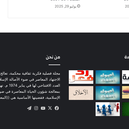
ن
يوليو 29, 2025
ءة
من نحن
مجلة فصلية فكرية ثقافية محكمة، تعالج 
الاجتهاد المعاصر في ضوء الأصالة الإسل
العدد الافتتاحي لها
بمعالجة شؤون الحياة المعاصرة في ضو
الإسلامية، فقضيتها الأساسية هي ((المع
‫X
فيسبوك
‫YouTube
انستقرام
تيلقرام