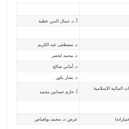
أ. د. جمال الدين عطية
د. مصطفى عبد الكريم
د. محمد لخضر
د. أماني صالح
د. بشار بكور
المالية الإسلامية:
أ. حازم حسانين محمد
ياراته)
عرض: د. محمد بولعياض