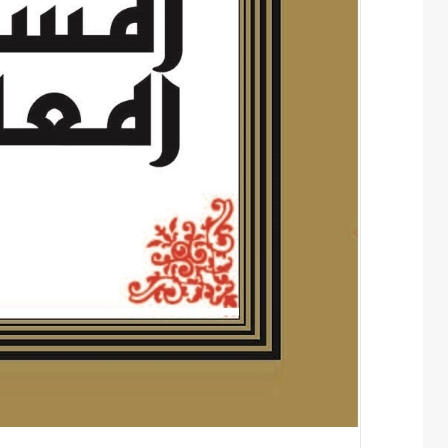
ن
ي
ا