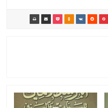
بينتيريست
‏Reddit
‏VKontakte
Odnoklassniki
‫Pocket
مشاركة عبر البريد
طباعة
ا
ل
م