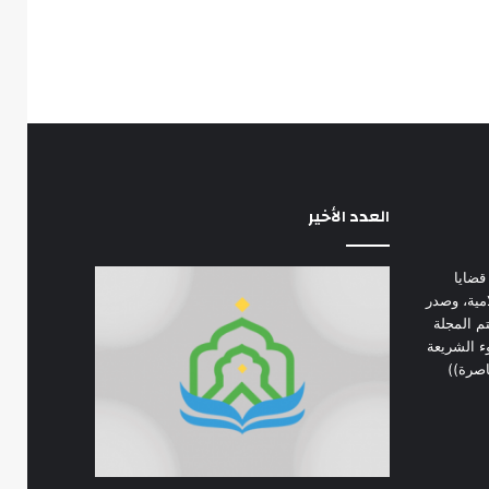
العدد الأخير
قضايا
امية، وصدر
 في يناير 1974 م. تهتم المجلة
ء الشريعة
اصرة))