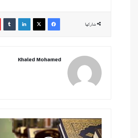
فيسبوك
‫X
لينكدإن
‏Tumblr
شاركها
Khaled Mohamed
ت
ج
د