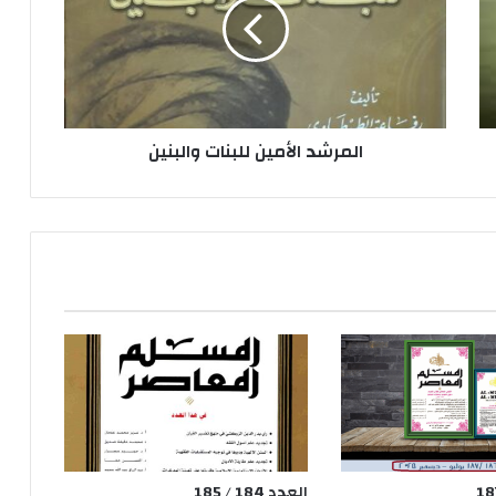
ر
ش
د
ا
ل
أ
المرشد الأمين للبنات والبنين
م
ي
ن
ل
ل
ب
ن
ا
ت
و
ا
ل
ب
ن
ي
العدد 184 / 185