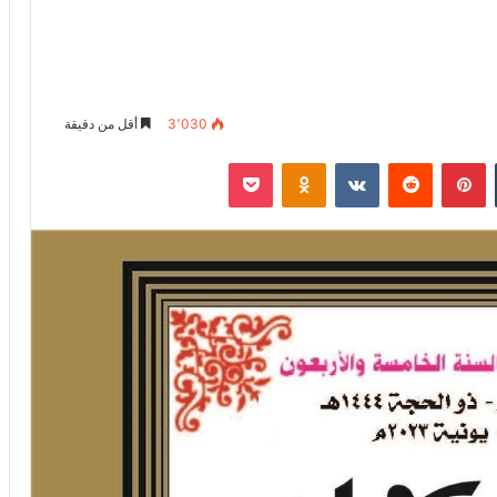
3٬030
أقل من دقيقة
‏Tumblr
بينتيريست
‏Reddit
‏VKontakte
Odnoklassniki
‫Pocket