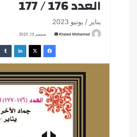
العدد 176 / 177
يناير / يونيو 2023
Khaled Mohamed
أ
سبتمبر 13, 2023
ر
فيسبوك
‫X
لينكدإن
س
ل
ب
ر
ي
د
ا
إ
ل
ك
ت
ر
و