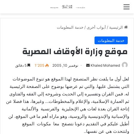
القائمة
الرئيسية
/
أبواب أخرى
/
خدمة المعلومات
خدمة المعلومات
موقع وزارة الأوقاف المصرية
Khaled Mohamed
أ
نوفمبر 10, 2005
1٬205
5 دقائق
ر
لعل أول ما يلفت نظر المتصفح لهذا الموقع هو تنوع الموضوعات
س
التي يشتمل عليها. والتي تم عرضها بوضوح على الصفحة الرئيسية
ل
له. فمن القران وتفسيره إلي الحديث وشروحه إلي الفقه والفتاوى
ب
ثم العمارة الإسلامية، والإعلام والمخطوطات… وغيرها، هذا فضلا عن
ر
إتاحة القران بعدة لغات هي الإنجليزية والفرنسية والألمانية
ي
د
والإسبانية والإندونيسية والروسية، وهو ماراه أهم ما في الموقع، لن
ا
أطيل عليكم في التقديم دعونا نتصفح معا مكونات الموقع
إ
ولتتحدث هي عن نفسها..