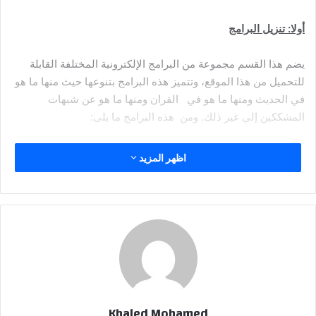
ل
ك
أولا: تنزيل البرامج
ت
ر
يضم هذا القسم مجموعة من البرامج الإلكترونية المختلفة القابلة
و
للتحميل من هذا الموقع، وتتميز هذه البرامج بتنوعها حيث منها ما هو
ن
في الحديث ومنها ما هو في القران ومنها ما هو عن شبهات
ي
المشككين إلي غير ذلك. ومن هذه البرامج ما يلى:
ا
برنامج المنتخب في تفسير القران الكريم.
اظهر المزيد
برامج لقراءة القران الكريم بلغات متعددة.
برنامج موسوعة الحديث الشريف البخاري ومسلم ومالك
ومسند احمد والبيهقي مع شرح لمعاني المفردات لعدد120الف
حديث شريف.
برنامج موسوعة الحديث الشريف مع الفهارس وتشمل فهارس
الإسناد والمتن للكتب السبعة ومسند احمد.
برنامج موسوعة شرح الحديث.
Khaled Mohamed
الشريف فتح الباري لشرح صحيح البخاري وشرح مسلم لعبد