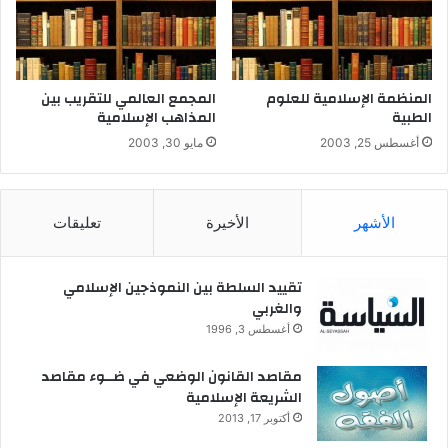
علم التجويد في القران الكريم.
بلاغة القران الكريم.
علوم القران.
المنظمة الإسلامية للعلوم
المجمع العالمي للتقريب بين
الإعجاز البياني في القران.
الطبية
المذاهب الإسلامية
الإعجاز العلمي في القران.
أغسطس 25, 2003
مايو 30, 2003
مفردات قرانيه.
ترجمة معانى القران الكريم.
الأشهر
الأخيرة
تعليقات
رابعا: الحديث الشريف:
تقييد السلطة بين النموذجين الإسلامي
يقدم هذا القيم موسوعة للحديث الشريف تشمل:
والغربي
أغسطس 3, 1996
صحيح البخاري
صحيح مسلم
مقاصد القانون الوضعي في ضــوء مقاصد
الشريعة الإسلامية
سنن أبى داود .
أكتوبر 17, 2013
جامع الترمذي.