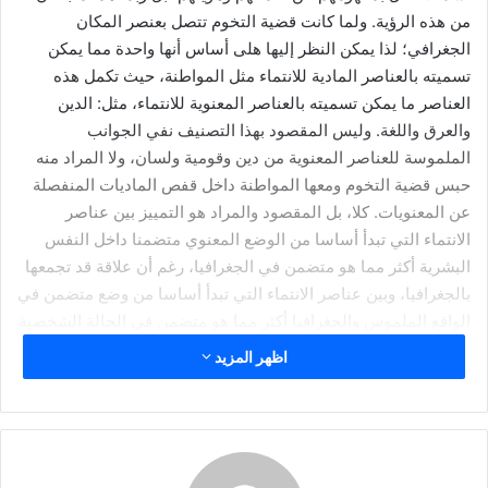
د
من هذه الرؤية. ولما كانت قضية التخوم تتصل بعنصر المكان
ا
الجغرافي؛ لذا يمكن النظر إليها هلى أساس أنها واحدة مما يمكن
إ
تسميته بالعناصر المادية للانتماء مثل المواطنة، حيث تكمل هذه
ل
العناصر ما يمكن تسميته بالعناصر المعنوية للانتماء، مثل: الدين
ك
والعرق واللغة. وليس المقصود بهذا التصنيف نفي الجوانب
ت
الملموسة للعناصر المعنوية من دين وقومية ولسان، ولا المراد منه
ر
حبس قضية التخوم ومعها المواطنة داخل قفص الماديات المنفصلة
و
عن المعنويات. كلا، بل المقصود والمراد هو التمييز بين عناصر
ن
الانتماء التي تبدأ أساسا من الوضع المعنوي متضمنا داخل النفس
ي
البشرية أكثر مما هو متضمن في الجغرافيا، رغم أن علاقة قد تجمعها
ا
بالجغرافيا، وبين عناصر الانتماء التي تبدأ أساسا من وضع متضمن في
الواقع الملموس والجغرافيا أكثر مما هو متضمن في الحالة الشخصية
رغم أن علاقة قد تجمعها بالمعنويات.
اظهر المزيد
ويبدأ الدجاني حديثة عن التخوم موضحاً أن ” الفكر السياسي العربي
مدعو إلى أن يولي قضية الحدود السياسية القائمة في الدائرتين:
العربية، والحضارة الإسلامية عناية خاصة” (تجديد: 185). والغالب أن
هذه الدعوة تستند إلى حاجة فكر الأمة لإقامة الوزن بالقسط بين