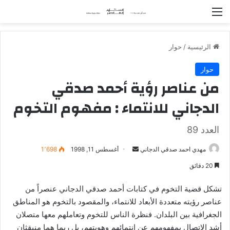
القائمة
الرئيسية
/
حوار
حوار
من عناصر رؤية أحمد صدقي
الدجاني للانتماء : مفهوم التخوم
العدد 89
مهدي احمد صدقي الدجاني
أ
أغسطس 11, 1998
1٬698
ر
20 دقائق
س
ل
تشكل قضية التخوم في كتابات أحمد صدقي الدجاني عنصراً من
ب
عناصر رؤيته متعددة الأبعاد للانتماء، والمقصود بالتخوم هو المناطق
ر
الجغرافية بين البلدان. فنظرة الناس للتخوم وتعاملهم معها متصلان
ي
أشد الاتصال بمفهومهم عن انتمائهم وهويتهم، بل ربما هما منبقثان