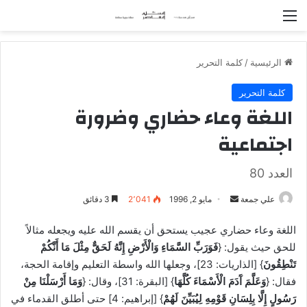
القائمة
الرئيسية
/
كلمة التحرير
كلمة التحرير
اللغة وعاء حضاري وضرورة
اجتماعية
العدد 80
علي جمعة
أ
مايو 2, 1996
2٬041
3 دقائق
ر
اللغة وعاء حضاري عجيب يستحق أن يقسم الله عليه ويجعله مثالاً
س
للحق حيث يقول: {
فَوَرَبِّ السَّمَاءِ وَالْأَرْضِ إِنَّهُ لَحَقٌّ مِثْلَ مَا أَنَّكُمْ
ل
تَنْطِقُونَ
} [الذاريات: 23]، وجعلها الله واسطة التعليم وإقامة الحجة،
ب
فقال: {
وَعَلَّمَ آَدَمَ الْأَسْمَاءَ كُلَّهَا
} [البقرة: 31]، وقال: {
وَمَا أَرْسَلْنَا مِنْ
ر
رَسُولٍ إِلَّا بِلِسَانِ قَوْمِهِ لِيُبَيِّنَ لَهُمْ
} [إبراهيم: 4] حتى أطلق القدماء في
ي