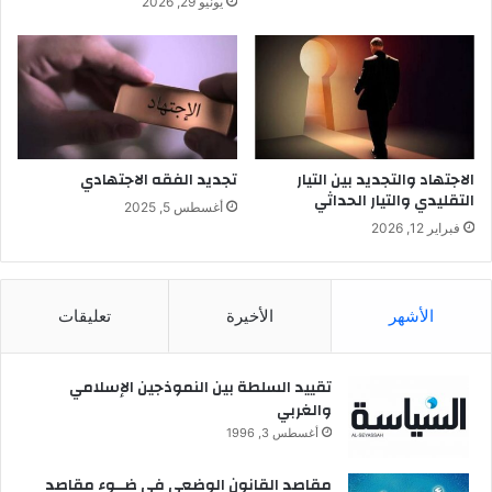
يونيو 29, 2026
البشري جملة وتفصيلاً، فإن أصحاب هذه الدعوى بهذا الترتيب
الخطير لهم نفس الخطورة، ولهم نفس الأهداف، حيث يهدد مذهبهم
هذا ليس فقط الدين والشريعة، بل أيضًا الاجتماع البشري والعمران.
فاللغة وعاء حضاري وضرورة اجتماعية ومنحة ربانية يجب الحفاظ
عليها والانطلاق منها.
الاجتهاد والتجديد بين التيار
تجديد الفقه الاجتهادي
التقليدي والتيار الحداثي
أغسطس 5, 2025
وللحديث بقية…
فبراير 12, 2026
اللغة
الأشهر
الأخيرة
تعليقات
تقييد السلطة بين النموذجين الإسلامي
والغربي
أغسطس 3, 1996
مقاصد القانون الوضعي في ضــوء مقاصد