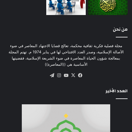
من نحن
مجلة فصلية فكرية ثقافية محكمة، تعالج قضايا الاجتهاد المعاصر في ضوء
الأصالة الإسلامية، وصدر العدد الافتتاحي لها في يناير 1974 م. تهتم المجلة
بمعالجة شؤون الحياة المعاصرة في ضوء الشريعة الإسلامية، فقضيتها
الأساسية هي ((المعاصرة))
‫X
فيسبوك
‫YouTube
انستقرام
تيلقرام
العدد الأخير