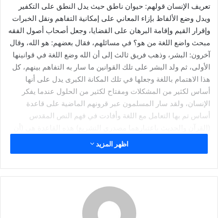
د
تعريف الإنسان قولهم: حيوان ناطق حيث يدل النطق على التكفير
ا
ويدل وضع الألفاظ بإزاء المعاني على إمكانية التفاهم ونقل الخبرات
إ
وإقرار القيم وإقامة البرهان على القضايا، وجعل أصحاب أصول الفقه
ل
مبحث واضع اللغة من هو؟ في مسائلهم، فقال بعضهم: هو الله، وقال
ك
آخرون: البشر، وذهب فريق ثالث إلى أن الله وضع اللغة في قوانينها
ت
الأولى، ثم ولد البشر على تلك القوانين ما سار به التفاهم بينهم، كل
ر
هذا الاهتمام باللغة وجعلها في تلك المكانة الكبرى يدل على أنها
و
أساس لكثير من المشكلات ومفتاح لكثير من الحلول عندما يفكر
ن
الإنسان، ولقد سار المسلمون عبر قرونهم الماضية على قاعدة
ي
أساس تم بها التعامل مع اللغة وأفادت في فهم النص المقدس
ا
(القرآن والحديث باعتبارهما مصدري التشريع) هذه القاعدة هي (أن
الاستعمال من صفات المتكلم، والحمل من صفات السامع، والوضع
اظهر المزيد
قبلهما) وهذه القاعدة تعني أن المتكلم هو الذي يستعمل اللفظ
المعين، وهو يقصد معنى معينًا في ذهنه استعمل ذلك اللفظ له، فإذا
سمع السامع ذلك اللفظ فقد يحمله على نفس ما قصده المتكلم،
وقد يحمله على معنى آخر، فقد يقصد المتكلم الحقيقة ويفهم السامع
المجاز، أو العكس، وهنا يختل التفاهم، ومن هنا يجب الرجوع إلى
قضية وضع الألفاظ أمام المعاني، وهي موروثة لا دخل للمتكلم