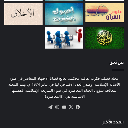
من نحن
مجلة فصلية فكرية ثقافية محكمة، تعالج قضايا الاجتهاد المعاصر في ضوء
الأصالة الإسلامية، وصدر العدد الافتتاحي لها في يناير 1974 م. تهتم المجلة
بمعالجة شؤون الحياة المعاصرة في ضوء الشريعة الإسلامية، فقضيتها
الأساسية هي ((المعاصرة))
‫X
فيسبوك
‫YouTube
انستقرام
تيلقرام
العدد الأخير