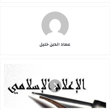
إ
ل
ك
ت
ر
و
ن
عماد الدين خليل
ي
ا
ن
ح
و
ع
ر
ض
م
ع
ا