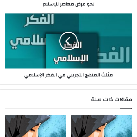
نحو عرض معاصر للإسلام
ص
ر
ل
م
ل
ث
إ
ل
س
ث
ل
ا
ا
ل
م
م
ن
ه
مثلث المنهج التجريبي في الفكر الإسلامي
ج
ا
ل
ت
مقالات ذات صلة
ج
ر
ي
ب
ي
ف