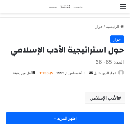
القائمة
الرئيسية
/
حوار
حوار
حول استراتيجية الأدب الإسلامي
العدد 65- 66
عماد الدين خليل
أ
أغسطس 1, 1992
1٬136
أقل من دقيقة
ر
س
ل
الأدب الإسلامي
ب
ر
ي
اظهر المزيد
د
ا