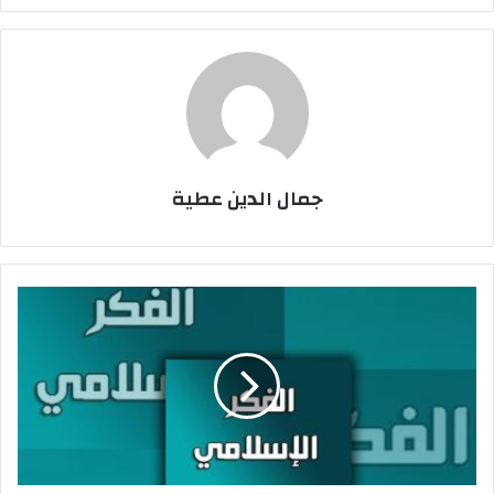
إ
ل
ك
ت
ر
و
ن
جمال الدين عطية
ي
ا
ا
ل
ح
ر
ك
ة
ا
ل
إ