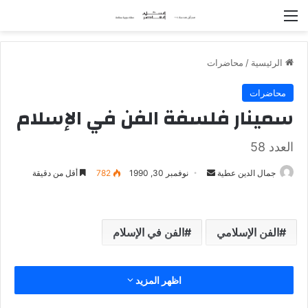
القائمة
الرئيسية
/
محاضرات
محاضرات
سمينار فلسفة الفن في الإسلام
العدد 58
جمال الدين عطية
أ
نوفمبر 30, 1990
782
أقل من دقيقة
ر
س
ل
الفن الإسلامي
الفن في الإسلام
ب
ر
ي
اظهر المزيد
د
ا