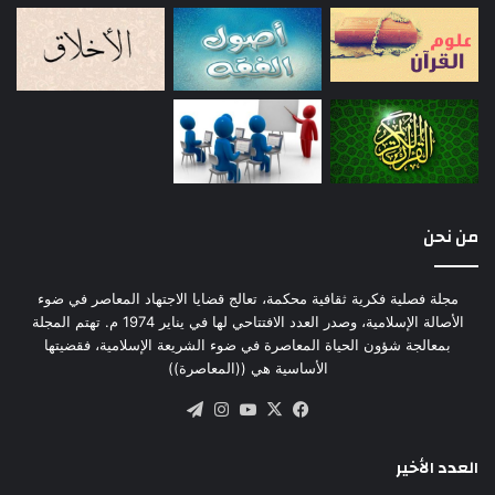
من نحن
مجلة فصلية فكرية ثقافية محكمة، تعالج قضايا الاجتهاد المعاصر في ضوء
الأصالة الإسلامية، وصدر العدد الافتتاحي لها في يناير 1974 م. تهتم المجلة
بمعالجة شؤون الحياة المعاصرة في ضوء الشريعة الإسلامية، فقضيتها
الأساسية هي ((المعاصرة))
‫X
فيسبوك
‫YouTube
انستقرام
تيلقرام
العدد الأخير