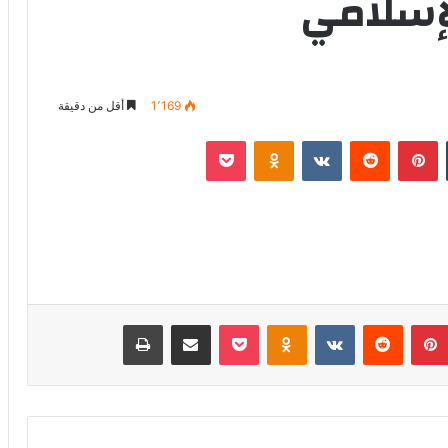
إسلامي
1٬169
أقل من دقيقة
‏Tumblr
بينتيريست
‏Reddit
‏VKontakte
Odnoklassniki
‫Pocket
بينتيريست
‏Reddit
‏VKontakte
Odnoklassniki
‫Pocket
مشاركة عبر البريد
طباعة