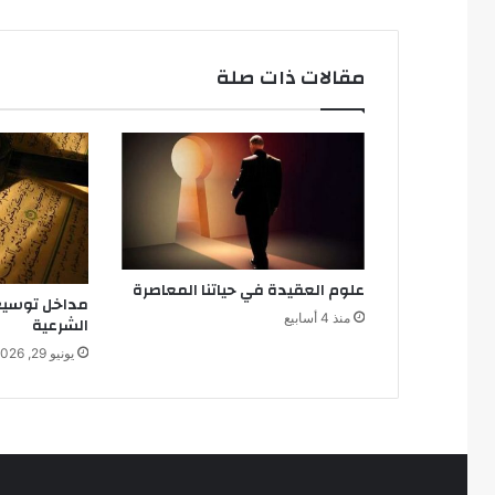
ي
ا
ل
مقالات ذات صلة
م
ع
ا
ص
ر
علوم العقيدة في حياتنا المعاصرة
مداخل توسيع
منذ 4 أسابيع
الشرعية
يونيو 29, 2026