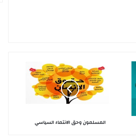
ا
ل
م
س
ل
م
و
ن
و
المسلمون وحق الانتماء السياسي
ح
ق
ا