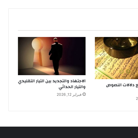
ل
ا
ن
ت
م
ا
ء
ا
ل
س
ي
ا
الاجتهاد والتجديد بين التيار التقليدي
س
 دلالات النصوص
والتيار الحداثي
ي
فبراير 12, 2026