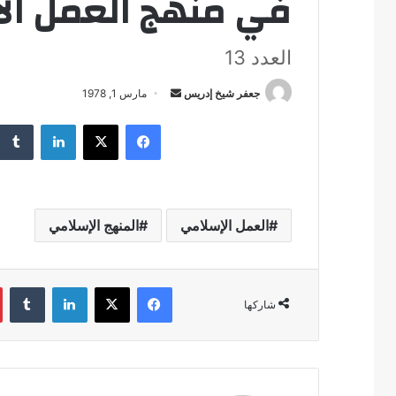
في منهج العمل ال
العدد 13
جعفر شيخ إدريس
أ
مارس 1, 1978
ر
فيسبوك
‫X
لينكدإن
س
ل
ب
ر
ي
العمل الإسلامي
المنهج الإسلامي
د
ا
إ
فيسبوك
‫X
لينكدإن
‏Tumblr
شاركها
ل
ك
ت
ر
و