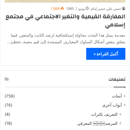
حسن علي حسن إمام
يونيو 1, 1985
1٬868
المفارقة القيمية والتغير الاجتماعي في مجتمع
إسلامي
مقدمة يمثل هذا البحث محاولة إستكشافية لرصد الثابت والمتغير, فيما
يتعلق ببعض أشكال السلوك المعياري, المستندة إلىٰ قيم معينة, تحظىٰ…
أكمل القراءة »
تصنيفات
أبحاث
(759)
أبواب أخرى
(76)
التعريف بالتراث
(4)
المرصد￼￼￼ المعرفي
(16)