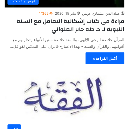
عرض ونقد كتب
عماد الدين عشماوي عويس
يناير 15, 2020
1٬365
قراءة في كتاب إشكالية التعامل مع السنة
النبوية لـ د. طه جابر العلواني
القرآن خلاصة الوحي الإلهي، والسنة خلاصة سنن الأنبياء وتجاربهم مع
أقوامهم. والقرآن والسنة - بهذا الاعتبار- قادران على التمكين لقوافل…
أكمل القراءة »
حوار