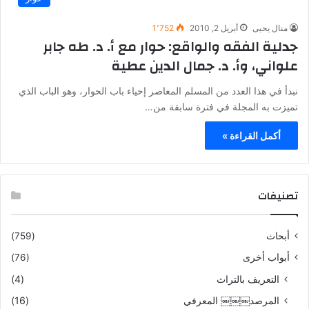
منال يحيى
أبريل 2, 2010
1٬752
جدلية الفقه والواقع: حوار مع أ. د. طه جابر
علواني، وأ. د. جمال الدين عطية
نبدأ في هذا العدد من المسلم المعاصر إحياء باب الحوار، وهو الباب الذي
تميزت به المجلة في فترة سابقة من…
أكمل القراءة »
تصنيفات
أبحاث
(759)
أبواب أخرى
(76)
التعريف بالتراث
(4)
المرصد￼￼￼ المعرفي
(16)