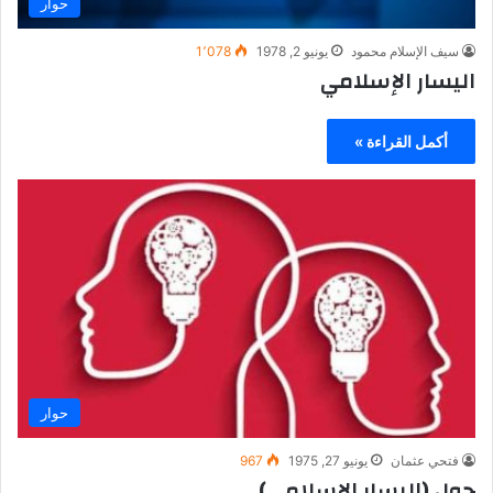
حوار
سيف الإسلام محمود
يونيو 2, 1978
1٬078
اليسار الإسلامي
أكمل القراءة »
حوار
فتحي عثمان
يونيو 27, 1975
967
حول (اليسار الإسلامي)