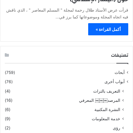
قرأت عرض الأستاذ طلال رحمة لمجلة " المسلم المعاصر " ، الذي ناقش
فيه اتجاه المجلة وموضوعاتها كما برز في…
أكمل القراءة »
تصنيفات
أبحاث
(759)
أبواب أخرى
(76)
التعريف بالتراث
(4)
المرصد￼￼￼ المعرفي
(16)
النشرة المكتبية
(6)
خدمة المعلومات
(9)
رؤى
(2)