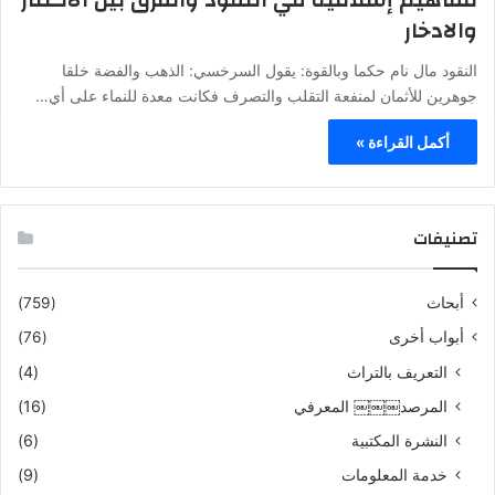
والادخار
النقود مال نام حكما وبالقوة: يقول السرخسي: الذهب والفضة خلقا
جوهرين للأثمان لمنفعة التقلب والتصرف فكانت معدة للنماء على أي…
أكمل القراءة »
تصنيفات
أبحاث
(759)
أبواب أخرى
(76)
التعريف بالتراث
(4)
المرصد￼￼￼ المعرفي
(16)
النشرة المكتبية
(6)
خدمة المعلومات
(9)