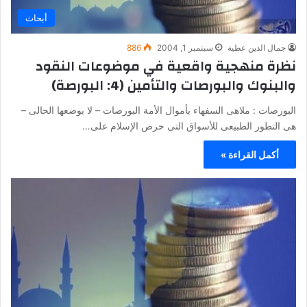
أبحاث
جمال الدين عطية
سبتمبر 1, 2004
886
نظرة منهجية واقعية في موضوعات النقود
والبنوك والبورصات والتأمين (4: البورصة)
البورصات : ملاهى السفهاء بأموال الأمة البورصات – لا بوضعها الحالى –
هى التطور الطبيعى للأسواق التى حرص الإسلام على…
أكمل القراءة »