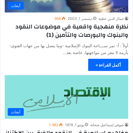
أبحاث
جمال الدين عطية
ديسمبر 1, 2003
966
نظرة منهجية واقعية في موضوعات النقود
والبنوك والبورصات والتأمين (1)
أولاً : ‌أ- تمر ســــاحة البنوك الإسلامية -وما يتصل بها من جهات الفتوى-
بأزمة لا مفر من مواجهتها، خاصة بعد…
أكمل القراءة »
أبحاث
شوقي إسماعيل شحاتة
يونيو 1, 1978
1٬982
مفاهيم إسلامية في النقود والفرق بين الاكتناز