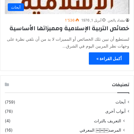
أبحاث
مقداد يالجن
أبريل 1, 1976
1٬536
خصائص التربية الإسلامية ومميزاتها الأساسية
لنستطيع أن نبين تلك الخصائص أو المميزات لا بد من أن نلقي نظرة على
وجهات نظر المربين اليوم في الشرق…
أكمل القراءة »
تصنيفات
أبحاث
(759)
أبواب أخرى
(76)
التعريف بالتراث
(4)
المرصد￼￼￼ المعرفي
(16)