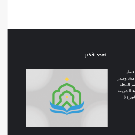
العدد الأخير
قضايا
امية، وصدر
 في يناير 1974 م. تهتم المجلة
ء الشريعة
اصرة))