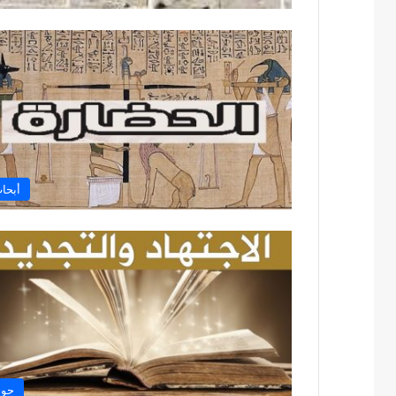
أبحا
حوا