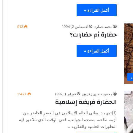
أكمل القراءة »
محمد عمارة
أغسطس 2, 1994
912
حضارة أم حضارات؟
أكمل القراءة »
ر
محمود حمدي زقزوق
فبراير 1, 1992
1٬477
الحضارة فريضة إسلامية
(1)تمهـيـد: يعاني العالم الإسلامي في العصر الحاضر من
أزمة طاحنة متعددة الجوانب، ففي الوقت الذي تتلاحق فيه
التطورات العلمية والفكرية…