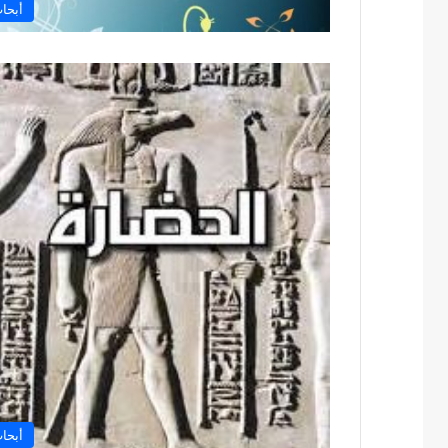
أبحا
أبحا