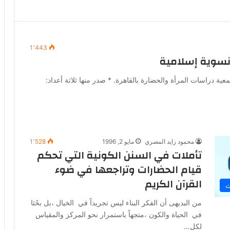
1٬443
 نسوية إسلامية
 دراسات المرأة والحضارة بالقاهرة. * صدر منها ثلاثة أعداد:
محمود زايد المصري
مايو 2, 1996
1٬528
تأملات في السنن الكونية التي تحكم
قيام الحضارات وتراجعها في ضوء
القرآن الكريم
ث
من البديهى أن الفكر البناء ليس تجريداً في الخيال ،بل بحًثا
في الحياة والكون ،متجهاً باستمرار نحو المركز والمقياس
لكل…