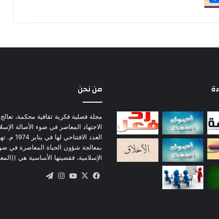
ءة
من نحن
مجلة فصلية فكرية ثقافية محكمة، تعالج 
الاجتهاد المعاصر في ضوء الأصالة الإسل
العدد الافتتاحي لها
بمعالجة شؤون الحياة المعاصرة في ضو
الإسلامية، فقضيتها الأساسية هي ((المع
‫X
فيسبوك
‫YouTube
انستقرام
تيلقرام