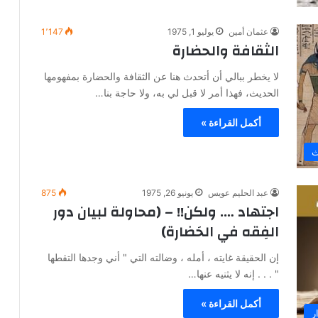
عثمان أمين
يوليو 1, 1975
1٬147
الثقافة والحضارة
لا يخطر ببالي أن أتحدث هنا عن الثقافة والحضارة بمفهومها
الحديث، فهذا أمر لا قبل لي به، ولا حاجة بنا…
أكمل القراءة »
ث
عبد الحليم عويس
يونيو 26, 1975
875
اجتهاد …. ولكن!! – (محاولة لبيان دور
الفِقه في الحَضارة)
إن الحقيقة غايته ، أمله ، وضالته التي " أني وجدها التقطها
" . . . إنه لا يثنيه عنها…
أكمل القراءة »
ر