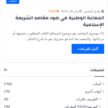
أبحاث
طارق البشري
يناير 28, 2014
1٬699
الجماعة الوطنية في ضوء مقاصد الشريعة
الإسلامية
(1) موضوع المقاصد هو موضوع المصالح الكلية المطلوب تحقيقها أو
مراعاتها، والمقصد هنا كما هو معروف هو ما شُرِع الحكم…
أكمل القراءة »
تصنيفات
أبحاث
(759)
أبواب أخرى
(76)
التعريف بالتراث
(4)
المرصد￼￼￼ المعرفي
(16)