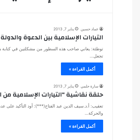
عماد حسين
يناير 7, 2013
التيارات الإسلامية بين الدعوة والدولة
توطئة: يعاني صاحب هذه السطور من مشكلتين في كتابة هذا
تجعل…
أكمل القراءة »
سارة حلمي
يناير 7, 2013
حلقة نقاشية “التيارات الإسلامية من ا
تعقيب: أ.د.سيف الدين عبد الفتاح(***): أود التأكيد على عدة
والحركة…
أكمل القراءة »