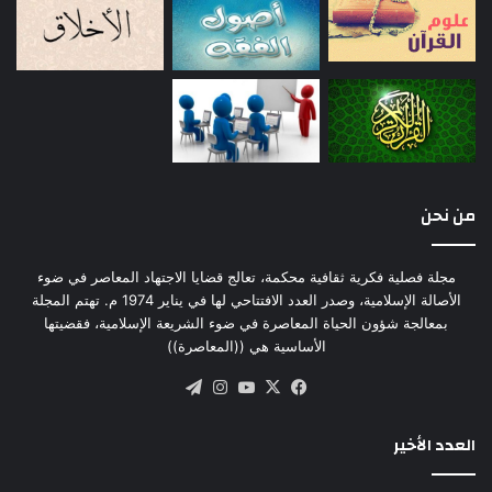
من نحن
مجلة فصلية فكرية ثقافية محكمة، تعالج قضايا الاجتهاد المعاصر في ضوء
الأصالة الإسلامية، وصدر العدد الافتتاحي لها في يناير 1974 م. تهتم المجلة
بمعالجة شؤون الحياة المعاصرة في ضوء الشريعة الإسلامية، فقضيتها
الأساسية هي ((المعاصرة))
‫X
فيسبوك
‫YouTube
انستقرام
تيلقرام
العدد الأخير