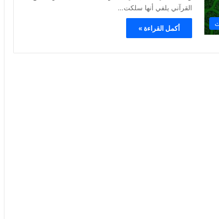
القرآني يلفي أنها سلكت…
ث
أكمل القراءة »