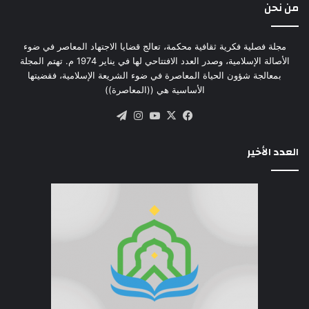
من نحن
مجلة فصلية فكرية ثقافية محكمة، تعالج قضايا الاجتهاد المعاصر في ضوء
الأصالة الإسلامية، وصدر العدد الافتتاحي لها في يناير 1974 م. تهتم المجلة
بمعالجة شؤون الحياة المعاصرة في ضوء الشريعة الإسلامية، فقضيتها
الأساسية هي ((المعاصرة))
‫X
فيسبوك
‫YouTube
انستقرام
تيلقرام
العدد الأخير