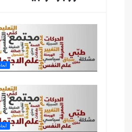
أبحا
أبحا