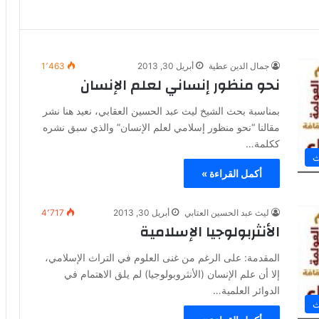
جمال الدين عطية
أبريل 30, 2013
1٬463
نحو منظور إنساني لعلم الإنسان
بمناسبة بحث الشيخ ليث عبد الحسين العقابي، نعيد هنا نشر
مقالنا “نحو منظور إسلامي لعلم الإنسان” والذي سبق نشره
ككلمة…
ث
أكمل القراءة »
ليث عبد الحسين العتابي
أبريل 30, 2013
4٬717
الأنثربولوجيا الإسلامية
المقدمة: على الرغم من غنى العلوم في التراث الإسلامي،
إلا أن علم الإنسان (الأنثروبولوجيا) لم يلق الاهتمام في
الدوائر العلمية…
ث