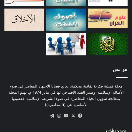
من نحن
مجلة فصلية فكرية ثقافية محكمة، تعالج قضايا الاجتهاد المعاصر في ضوء
الأصالة الإسلامية، وصدر العدد الافتتاحي لها في يناير 1974 م. تهتم المجلة
بمعالجة شؤون الحياة المعاصرة في ضوء الشريعة الإسلامية، فقضيتها
الأساسية هي ((المعاصرة))
‫X
فيسبوك
‫YouTube
انستقرام
تيلقرام
العدد الأخير