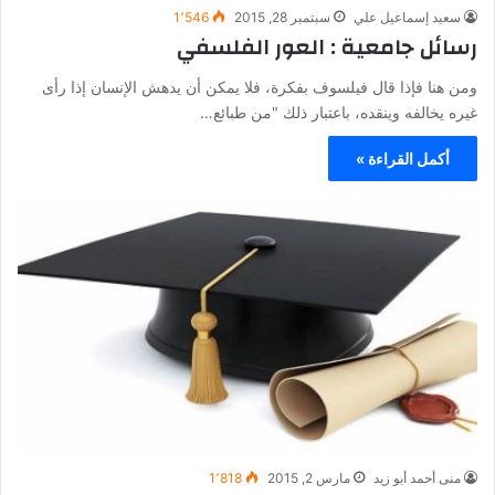
سعيد إسماعيل علي
سبتمبر 28, 2015
1٬546
رسائل جامعية : العور الفلسفي
ومن هنا فإذا قال فيلسوف بفكرة، فلا يمكن أن يدهش الإنسان إذا رأى
غيره يخالفه وينقده، باعتبار ذلك "من طبائع…
أكمل القراءة »
منى أحمد أبو زيد
مارس 2, 2015
1٬818