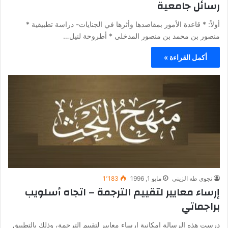
رسائل جامعية
أولاً: * قاعدة الأمور بمقاصدها وأثرها في الجنايات- دراسة تطبيقية *
منصور بن محمد بن منصور المدخلي * أطروحة لنيل…
أكمل القراءة »
نجوى طه الزيني
مايو 1, 1996
1٬183
إرساء معايير لتقييم الترجمة – اتجاه أسلويب
براجماتي
درست هذه الرسالة إمكانية إرساء معايير لتقييم الترجمة، وذلك بالتطبيق