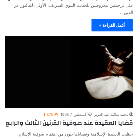
على ترجمتين معروفتين للحديث النبوي الشريف، الأولى: للدكتور عز
الدين…
أكمل القراءة »
محمد سلامة عبد العزيز
أغسطس 1, 1993
1٬379
قضايا العقيدة عند صوفية القرنين الثالث والرابع
حظيت العقيدة الإسلامية وقضاياها بلون من اهتمام صوفية الإسلام،