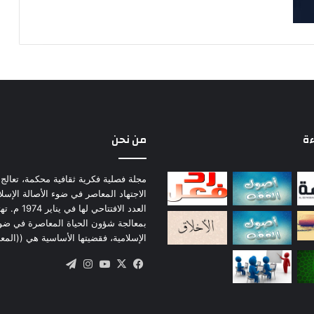
ءة
من نحن
مجلة فصلية فكرية ثقافية محكمة، تعالج 
الاجتهاد المعاصر في ضوء الأصالة الإسل
العدد الافتتاحي لها
بمعالجة شؤون الحياة المعاصرة في ضو
الإسلامية، فقضيتها الأساسية هي ((المع
‫X
فيسبوك
‫YouTube
انستقرام
تيلقرام