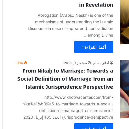
in Revelation
Abrogation (Arabic: Naskh) is one of the
mechanisms of understanding the Islamic
Discourse in case of (apparent) contradiction
among Divine…
أكمل القراءة »
أماني صالح
سبتمبر 9, 2021
994
From Nikaḥ to Marriage: Towards a
Social Definition of Marriage from an
Islamic Jurisprudence Perspective
http://www.khotwacenter.com/from-
nika%e1%b8%a5-to-marriage-towards-a-social-
definition-of-marriage-from-an-islamic-
jurisprudence-perspective/ العدد 165 إبريل 2020