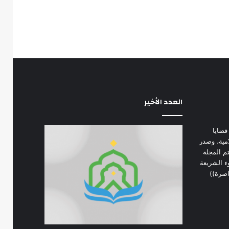
العدد الأخير
قضايا
امية، وصدر
 في يناير 1974 م. تهتم المجلة
ء الشريعة
اصرة))