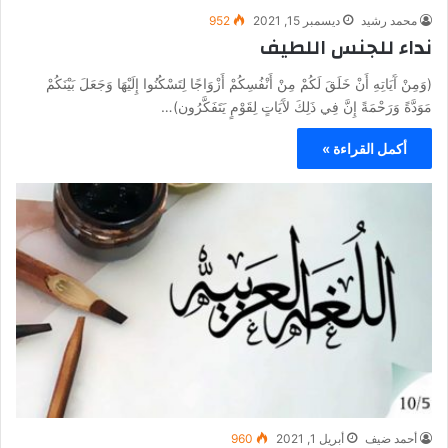
محمد رشيد
ديسمبر 15, 2021
952
نداء للجنس اللطيف
(وَمِنْ آَيَاتِهِ أَنْ خَلَقَ لَكُمْ مِنْ أَنْفُسِكُمْ أَزْوَاجًا لِتَسْكُنُوا إِلَيْهَا وَجَعَلَ بَيْنَكُمْ
مَوَدَّةً وَرَحْمَةً إِنَّ فِي ذَلِكَ لآَيَاتٍ لِقَوْمٍ يَتَفَكَّرُون)…
أكمل القراءة »
أحمد ضيف
أبريل 1, 2021
960