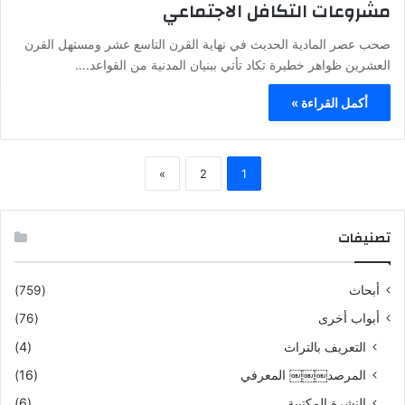
مشروعات التكافل الاجتماعي
صحب عصر المادية الحديث في نهاية القرن التاسع عشر ومستهل القرن
العشرين ظواهر خطيرة تكاد تأتي ببنيان المدنية من القواعد.…
أكمل القراءة »
»
2
1
تصنيفات
أبحاث
(759)
أبواب أخرى
(76)
التعريف بالتراث
(4)
المرصد￼￼￼ المعرفي
(16)
النشرة المكتبية
(6)