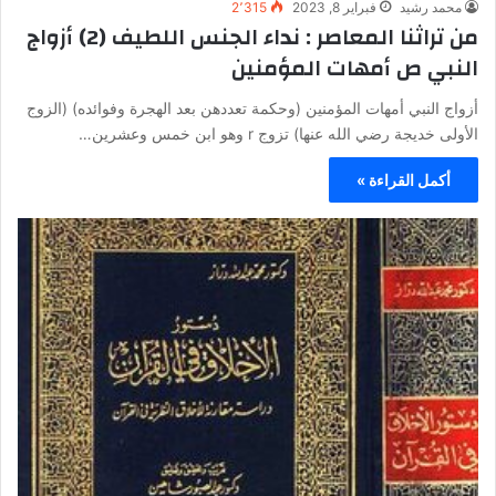
محمد رشيد
فبراير 8, 2023
2٬315
من تراثنا المعاصر : نداء الجنس اللطيف (2) أزواج
النبي ص أمهات المؤمنين
أزواج النبي أمهات المؤمنين (وحكمة تعددهن بعد الهجرة وفوائده) (الزوج
الأولى خديجة رضي الله عنها) تزوج r وهو ابن خمس وعشرين…
أكمل القراءة »