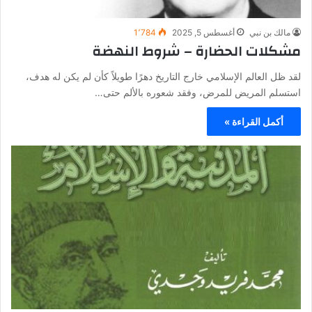
مالك بن نبي
أغسطس 5, 2025
1٬784
مشكلات الحضارة – شروط النهضة
لقد ظل العالم الإسلامي خارج التاريخ دهرًا طويلاً كأن لم يكن له هدف،
استسلم المريض للمرض، وفقد شعوره بالألم حتى…
أكمل القراءة »