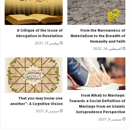
n
:
i
T
t
o
i
w
v
a
A Critique of the Issue of
From the Narrowness of
e
r
Abrogation in Revelation
Materialism to the Breadth of
V
d
Humanity and Faith
نوفمبر 15, 2021
i
s
أغسطس 24, 2022
s
a
i
S
o
o
n
c
i
a
l
D
From Nikaḥ to Marriage:
That you may know one
e
Towards a Social Definition of
another”: A Cognitive Vision
Marriage from an Islamic
f
Jurisprudence Perspective
سبتمبر 9, 2021
i
n
سبتمبر 9, 2021
i
t