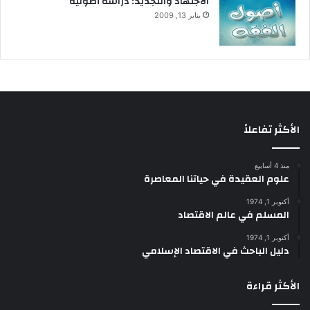
الاجتهاد والتجديد: دراسة أصولية
l
يناير 13, 2009
a
m
i
c
J
u
r
i
الأكثر تفاعلاً
s
p
منذ 4 أسابيع
r
علوم العقيدة في حياتنا المعاصرة
u
d
أكتوبر 1, 1974
المسلم في عالم الاقتصاد
e
n
أكتوبر 1, 1974
c
دليل الباحث في الاقتصاد الإسلامي
e
P
الأكثر قراءة
e
r