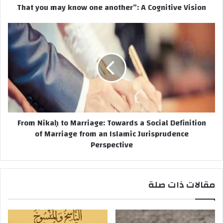
That you may know one another”: A Cognitive Vision
y
k
n
F
o
r
w
o
o
m
n
N
e
i
a
k
n
a
o
ḥ
From Nikaḥ to Marriage: Towards a Social Definition
t
t
of Marriage from an Islamic Jurisprudence
h
o
Perspective
e
M
r
a
”
r
:
r
مقالات ذات صلة
A
i
C
a
o
g
g
e