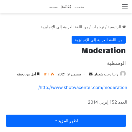
القائمة
الرئيسية
/
ترجمات
/
من اللغة العربية إلى الإنجليزية
من اللغة العربية إلى الإنجليزية
Moderation
الوسطية
رانيا رجب شعبان
أ
سبتمبر 9, 2021
811
أقل من دقيقة
ر
http://www.khotwacenter.com/moderation/
س
ل
العدد 152 إبريل 2014
ب
ر
ي
اظهر المزيد
د
ا