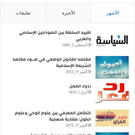
i
الأشهر
الأخيرة
تعليقات
o
n
o
تقييد السلطة بين النموذجين الإسلامي
f
والغربي
M
a
أغسطس 3, 1996
r
r
مقاصد القانون الوضعي في ضــوء مقاصد
i
الشريعة الإسلامية
a
أكتوبر 17, 2013
g
e
ردود الفعل
f
أبريل 1, 1975
r
o
m
التكامل المعرفي بين علوم الوحي وعلوم
a
الكون: مقاربة منهجية
n
أكتوبر 17, 2013
I
s