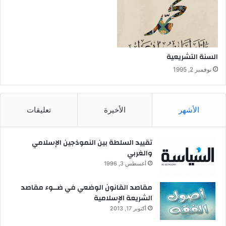
خ
ه
ي
و
ة
م
ا
ل
السنة التشريعية
ت
نوفمبر 2, 1995
ع
د
د
ي
الأشهر
الأخيرة
تعليقات
ة
:
ق
تقييد السلطة بين النموذجين الإسلامي
ر
والغربي
ا
أغسطس 3, 1996
ء
ة
مقاصد القانون الوضعي في ضــوء مقاصد
ف
الشريعة الإسلامية
ي
أكتوبر 17, 2013
و
ا