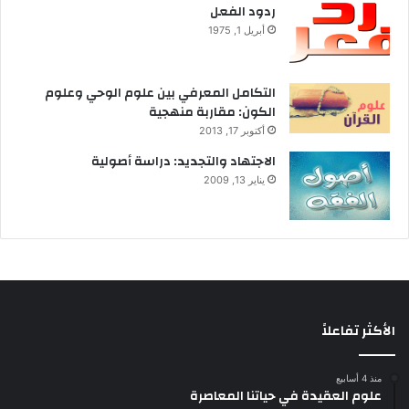
ردود الفعل
ق
ع
أبريل 1, 1975
ا
ل
د
التكامل المعرفي بين علوم الوحي وعلوم
و
الكون: مقاربة منهجية
ل
أكتوبر 17, 2013
ا
الاجتهاد والتجديد: دراسة أصولية
ل
يناير 13, 2009
ق
ط
ر
ي
ة
ا
ل
ع
الأكثر تفاعلاً
ر
ب
ي
منذ 4 أسابيع
علوم العقيدة في حياتنا المعاصرة
ة