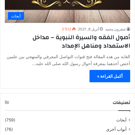
أبحاث
شقرون محمد
أبريل 9, 2021
2٬512
أصول الفقه والسيرة النبوية – مداخل
الاستمداد ومناهل الإمداد
الغاية من هذه المقالة فتح قنوات التواصل المعرفي والمنهجي بين علمين
أختص أحدهما بمعرفة أحوال رسول الله صلى الله عليه…
أكمل القراءة »
تصنيفات
أبحاث
(759)
أبواب أخرى
(76)