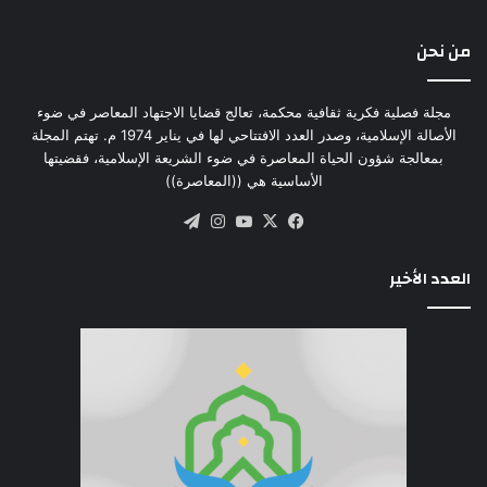
من نحن
مجلة فصلية فكرية ثقافية محكمة، تعالج قضايا الاجتهاد المعاصر في ضوء
الأصالة الإسلامية، وصدر العدد الافتتاحي لها في يناير 1974 م. تهتم المجلة
بمعالجة شؤون الحياة المعاصرة في ضوء الشريعة الإسلامية، فقضيتها
الأساسية هي ((المعاصرة))
‫X
فيسبوك
‫YouTube
انستقرام
تيلقرام
العدد الأخير