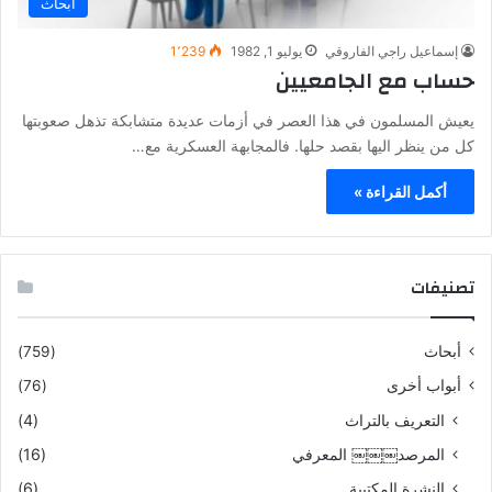
أبحاث
إسماعيل راجي الفاروقي
يوليو 1, 1982
1٬239
حساب مع الجامعيين
يعيش المسلمون في هذا العصر في أزمات عديدة متشابكة تذهل صعوبتها
كل من ينظر اليها بقصد حلها. فالمجابهة العسكرية مع…
أكمل القراءة »
تصنيفات
أبحاث
(759)
أبواب أخرى
(76)
التعريف بالتراث
(4)
المرصد￼￼￼ المعرفي
(16)
النشرة المكتبية
(6)