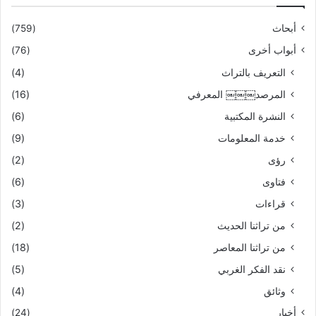
أبحاث
(759)
أبواب أخرى
(76)
التعريف بالتراث
(4)
المرصد￼￼￼ المعرفي
(16)
النشرة المكتبية
(6)
خدمة المعلومات
(9)
رؤى
(2)
فتاوى
(6)
قراءات
(3)
من تراثنا الحديث
(2)
من تراثنا المعاصر
(18)
نقد الفكر الغربي
(5)
وثائق
(4)
أخبار
(24)