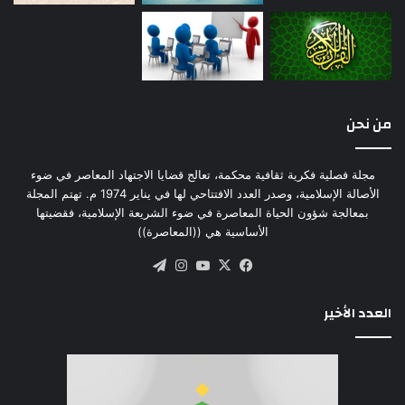
من نحن
مجلة فصلية فكرية ثقافية محكمة، تعالج قضايا الاجتهاد المعاصر في ضوء
الأصالة الإسلامية، وصدر العدد الافتتاحي لها في يناير 1974 م. تهتم المجلة
بمعالجة شؤون الحياة المعاصرة في ضوء الشريعة الإسلامية، فقضيتها
الأساسية هي ((المعاصرة))
‫X
فيسبوك
‫YouTube
انستقرام
تيلقرام
العدد الأخير