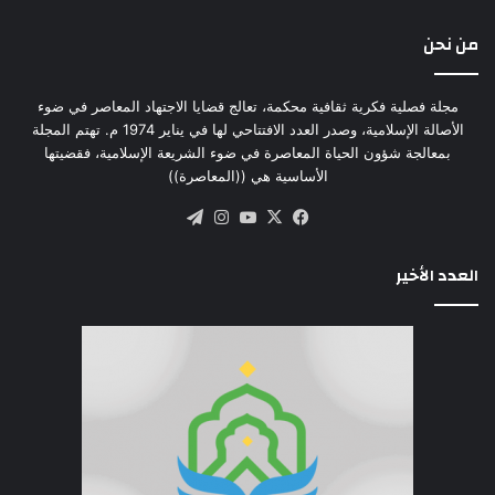
من نحن
مجلة فصلية فكرية ثقافية محكمة، تعالج قضايا الاجتهاد المعاصر في ضوء
الأصالة الإسلامية، وصدر العدد الافتتاحي لها في يناير 1974 م. تهتم المجلة
بمعالجة شؤون الحياة المعاصرة في ضوء الشريعة الإسلامية، فقضيتها
الأساسية هي ((المعاصرة))
‫X
فيسبوك
‫YouTube
انستقرام
تيلقرام
العدد الأخير