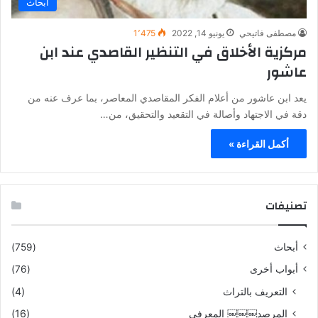
أبحاث
مصطفى فاتيحي
يونيو 14, 2022
1٬475
مركزية الأخلاق في التنظير القاصدي عند ابن
عاشور
يعد ابن عاشور من أعلام الفكر المقاصدي المعاصر، بما عرف عنه من
دقة في الاجتهاد وأصالة في التقعيد والتحقيق، من…
أكمل القراءة »
تصنيفات
أبحاث
(759)
أبواب أخرى
(76)
التعريف بالتراث
(4)
المرصد￼￼￼ المعرفي
(16)