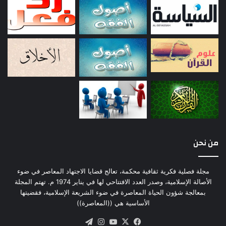
من نحن
مجلة فصلية فكرية ثقافية محكمة، تعالج قضايا الاجتهاد المعاصر في ضوء
الأصالة الإسلامية، وصدر العدد الافتتاحي لها في يناير 1974 م. تهتم المجلة
بمعالجة شؤون الحياة المعاصرة في ضوء الشريعة الإسلامية، فقضيتها
الأساسية هي ((المعاصرة))
‫X
فيسبوك
‫YouTube
انستقرام
تيلقرام