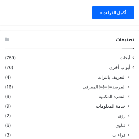
أكمل القراءة »
تصنيفات
أبحاث
(759)
أبواب أخرى
(76)
التعريف بالتراث
(4)
المرصد￼￼￼ المعرفي
(16)
النشرة المكتبية
(6)
خدمة المعلومات
(9)
رؤى
(2)
فتاوى
(6)
قراءات
(3)