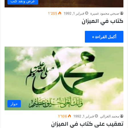
عرض ونقد كتب
صبحي محمود عميرة
فبراير 1, 1992
1٬205
كتاب في الميزان
أكمل القراءة »
حوار
محمد الغزالي
فبراير 1, 1992
1٬106
تعقيب على كتاب في الميزان