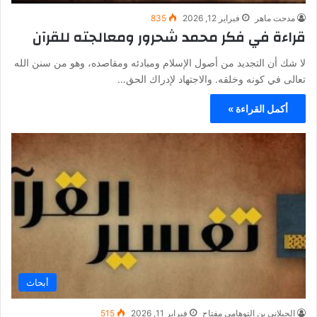
مدحت ماهر
فبراير 12, 2026
835
قراءة في فكر محمد شحرور ومعالجته للقرآن
لا شك أن التجديد من أصول الإسلام ومبادئه ومقاصده، وهو من سنن الله
تعالى في كونه وخلقه. والاجتهاد لإدراك الحق…
أكمل القراءة »
أبحاث
الجيلاني بن التوهامي مفتاح
فبراير 11, 2026
515