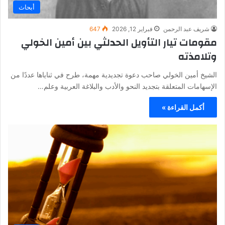
أبحاث
شريف عبد الرحمن
فبراير 12, 2026
647
مقومات تيار التأويل الحدلثي بين أمين الخولي
وتلامذته
الشيخ أمين الخولي صاحب دعوة تجديدية مهمة، طرح في ثناياها عددًا من
الإسهامات المتعلقة بتجديد النحو والأدب والبلاغة العربية وعلم…
أكمل القراءة »